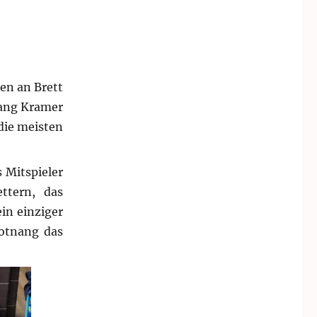
en an Brett
gang Kramer
 die meisten
 Mitspieler
ttern, das
in einziger
Botnang das