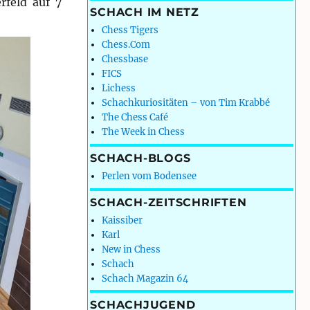
rfeld auf 7
SCHACH IM NETZ
Chess Tigers
Chess.Com
Chessbase
FICS
Lichess
Schachkuriositäten – von Tim Krabbé
The Chess Café
The Week in Chess
SCHACH-BLOGS
Perlen vom Bodensee
SCHACH-ZEITSCHRIFTEN
Kaissiber
Karl
New in Chess
Schach
Schach Magazin 64
SCHACHJUGEND