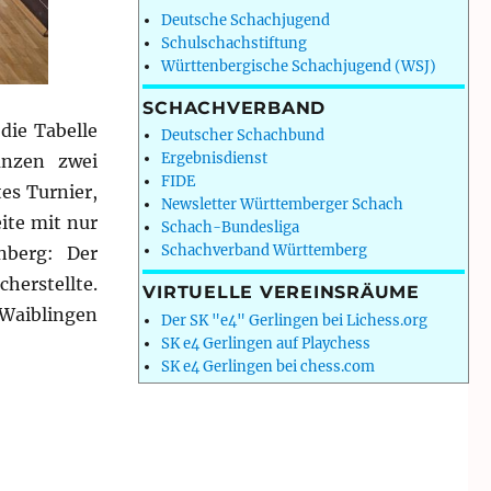
Deutsche Schachjugend
Schulschachstiftung
Württenbergische Schachjugend (WSJ)
SCHACHVERBAND
die Tabelle
Deutscher Schachbund
Ergebnisdienst
anzen zwei
FIDE
es Turnier,
Newsletter Württemberger Schach
ite mit nur
Schach-Bundesliga
Schachverband Württemberg
nberg: Der
cherstellte.
VIRTUELLE VEREINSRÄUME
 Waiblingen
Der SK "e4" Gerlingen bei Lichess.org
SK e4 Gerlingen auf Playchess
SK e4 Gerlingen bei chess.com