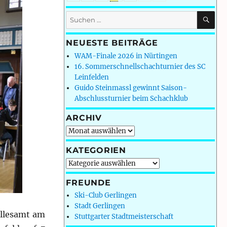
SU
Suchen
nach:
NEUESTE BEITRÄGE
WAM-Finale 2026 in Nürtingen
16. Sommerschnellschachturnier des SC
Leinfelden
Guido Steinmassl gewinnt Saison-
Abschlussturnier beim Schachklub
ARCHIV
Archiv
KATEGORIEN
Kategorien
FREUNDE
Ski-Club Gerlingen
Stadt Gerlingen
allesamt am
Stuttgarter Stadtmeisterschaft