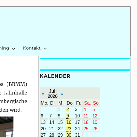
ining
Kontakt
KALENDER
kes (BBMM)
Juli
r Jahnhalle
«
»
2026
mbergische
Mo.
Di.
Mi.
Do.
Fr.
Sa.
So.
1
2
3
4
5
den wird.
6
7
8
9
10
11
12
13
14
15
16
17
18
19
20
21
22
23
24
25
26
27
28
29
30
31