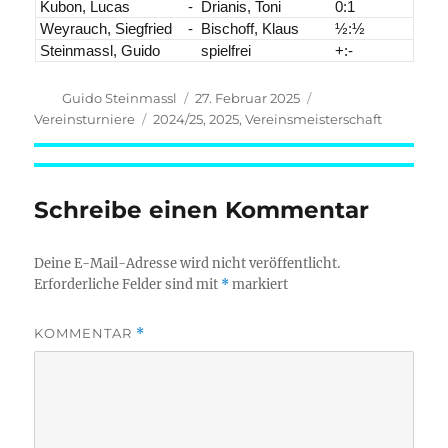
Kubon, Lucas
-
Drianis, Toni
0:1
Weyrauch, Siegfried
-
Bischoff, Klaus
½:½
Steinmassl, Guido
spielfrei
+:-
Autor
Veröffentlicht
Kategorien
Guido Steinmassl
27. Februar 2025
am
Schlagwörter
Vereinsturniere
2024/25
,
2025
,
Vereinsmeisterschaft
Schreibe einen Kommentar
Deine E-Mail-Adresse wird nicht veröffentlicht.
Erforderliche Felder sind mit
*
markiert
KOMMENTAR
*