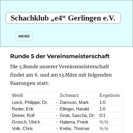
Schachklub „e4“ Gerlingen e.V.
MENÜ
Runde 5 der Vereinsmeisterschaft
Die 5.Runde unserer Vereinsmeisterschaft
findet am 6. und am 13.März mit folgenden
Paarungen statt:
Weiß
Schwarz
Ergebnis
Leick, Philippe, Dr.
-
Damson, Mark
1:0
Reder, Erik
-
Ellinger, Harald
1:0
Deiner, Rolf
-
Grob, Sascha, Dr.
0:1
Grosch, Ulrich
-
Halama, Frank
½:½
Volk, Chris
-
Krebs, Thomas
½:½