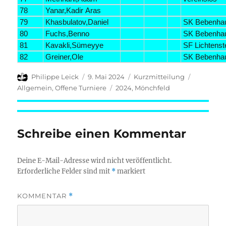
78
Yanar,Kadir Aras
79
Khasbulatov,Daniel
SK Bebenha
80
Fuchs,Benno
SK Bebenha
81
Kavakli,Sümeyye
SF Lichtenst
82
Greiner,Ole
SK Bebenha
Autor
Veröffentlicht
Format
Kategori
Philippe Leick
9. Mai 2024
Kurzmitteilung
am
Schlagwörter
Allgemein
,
Offene Turniere
2024
,
Mönchfeld
Schreibe einen Kommentar
Deine E-Mail-Adresse wird nicht veröffentlicht.
Erforderliche Felder sind mit
*
markiert
KOMMENTAR
*