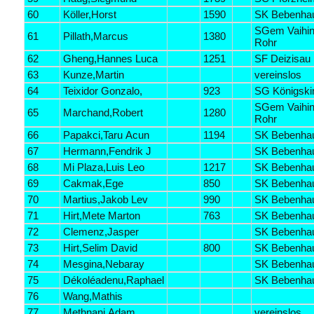
60
Köller,Horst
1590
SK Bebenha
SGem Vaihin
61
Pillath,Marcus
1380
Rohr
62
Gheng,Hannes Luca
1251
SF Deizisau
63
Kunze,Martin
vereinslos
64
Teixidor Gonzalo,
923
SG Königski
SGem Vaihin
65
Marchand,Robert
1280
Rohr
66
Papakci,Taru Acun
1194
SK Bebenha
67
Hermann,Fendrik J
SK Bebenha
68
Mi Plaza,Luis Leo
1217
SK Bebenha
69
Cakmak,Ege
850
SK Bebenha
70
Martius,Jakob Lev
990
SK Bebenha
71
Hirt,Mete Marton
763
SK Bebenha
72
Clemenz,Jasper
SK Bebenha
73
Hirt,Selim David
800
SK Bebenha
74
Mesgina,Nebaray
SK Bebenha
75
Dékoléadenu,Raphael
SK Bebenha
76
Wang,Mathis
77
Methnani,Adam
vereinslos