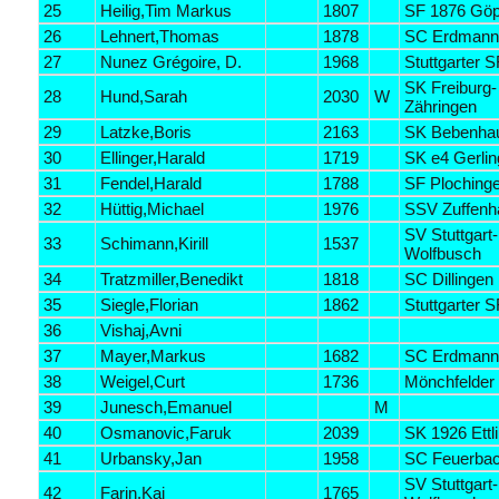
25
Heilig,Tim Markus
1807
SF 1876 Göp
26
Lehnert,Thomas
1878
SC Erdmann
27
Nunez Grégoire, D.
1968
Stuttgarter S
SK Freiburg-
28
Hund,Sarah
2030
W
Zähringen
29
Latzke,Boris
2163
SK Bebenha
30
Ellinger,Harald
1719
SK e4 Gerli
31
Fendel,Harald
1788
SF Ploching
32
Hüttig,Michael
1976
SSV Zuffen
SV Stuttgart-
33
Schimann,Kirill
1537
Wolfbusch
34
Tratzmiller,Benedikt
1818
SC Dillingen
35
Siegle,Florian
1862
Stuttgarter S
36
Vishaj,Avni
37
Mayer,Markus
1682
SC Erdmann
38
Weigel,Curt
1736
Mönchfelder
39
Junesch,Emanuel
M
40
Osmanovic,Faruk
2039
SK 1926 Ettl
41
Urbansky,Jan
1958
SC Feuerba
SV Stuttgart-
42
Farin,Kai
1765