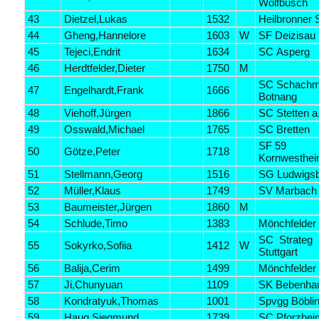
Wolfbusch
43
Dietzel,Lukas
1532
Heilbronner
44
Gheng,Hannelore
1603
W
SF Deizisau
45
Tejeci,Endrit
1634
SC Asperg
46
Herdtfelder,Dieter
1750
M
SC Schachm
47
Engelhardt,Frank
1666
Botnang
48
Viehoff,Jürgen
1866
SC Stetten a.
49
Osswald,Michael
1765
SC Bretten
SF 59
50
Götze,Peter
1718
Kornwesthe
51
Stellmann,Georg
1516
SG Ludwigs
52
Müller,Klaus
1749
SV Marbach
53
Baumeister,Jürgen
1860
M
54
Schlude,Timo
1383
Mönchfelder
SC Strateg
55
Sokyrko,Sofiia
1412
W
Stuttgart
56
Balija,Cerim
1499
Mönchfelder
57
Ji,Chunyuan
1109
SK Bebenha
58
Kondratyuk,Thomas
1001
Spvgg Böbli
59
Haug,Siegmund
1739
SC Pforzhei