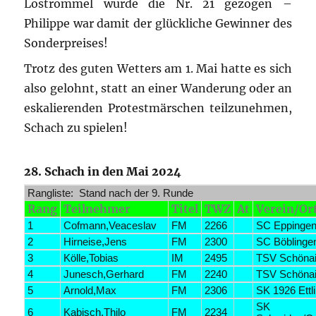
Lostrommel wurde die Nr. 21 gezogen –
Philippe war damit der glückliche Gewinner des
Sonderpreises!
Trotz des guten Wetters am 1. Mai hatte es sich
also gelohnt, statt an einer Wanderung oder an
eskalierenden Protestmärschen teilzunehmen,
Schach zu spielen!
28. Schach in den Mai 2024
Rangliste: Stand nach der 9. Runde
Rang
Teilnehmer
Titel
TWZ
At
Verein/Or
1
Cofmann,Veaceslav
FM
2266
SC Eppinge
2
Hirneise,Jens
FM
2300
SC Böblinge
3
Kölle,Tobias
IM
2495
TSV Schöna
4
Junesch,Gerhard
FM
2240
TSV Schöna
5
Arnold,Max
FM
2306
SK 1926 Ettl
SK
6
Kabisch,Thilo
FM
2234