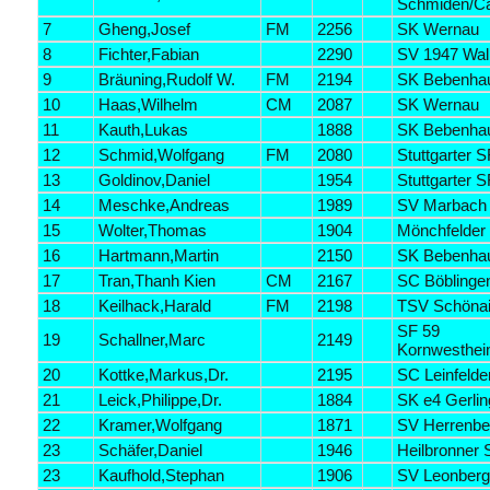
Schmiden/Ca
7
Gheng,Josef
FM
2256
SK Wernau
8
Fichter,Fabian
2290
SV 1947 Wall
9
Bräuning,Rudolf W.
FM
2194
SK Bebenha
10
Haas,Wilhelm
CM
2087
SK Wernau
11
Kauth,Lukas
1888
SK Bebenha
12
Schmid,Wolfgang
FM
2080
Stuttgarter S
13
Goldinov,Daniel
1954
Stuttgarter S
14
Meschke,Andreas
1989
SV Marbach
15
Wolter,Thomas
1904
Mönchfelder
16
Hartmann,Martin
2150
SK Bebenha
17
Tran,Thanh Kien
CM
2167
SC Böblinge
18
Keilhack,Harald
FM
2198
TSV Schöna
SF 59
19
Schallner,Marc
2149
Kornwesthe
20
Kottke,Markus,Dr.
2195
SC Leinfelde
21
Leick,Philippe,Dr.
1884
SK e4 Gerli
22
Kramer,Wolfgang
1871
SV Herrenbe
23
Schäfer,Daniel
1946
Heilbronner
23
Kaufhold,Stephan
1906
SV Leonber