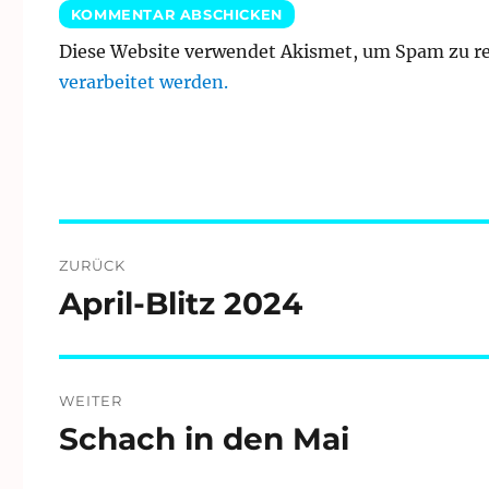
Diese Website verwendet Akismet, um Spam zu r
verarbeitet werden.
Beitragsnavigation
ZURÜCK
April-Blitz 2024
Vorheriger
Beitrag:
WEITER
Schach in den Mai
Nächster
Beitrag: