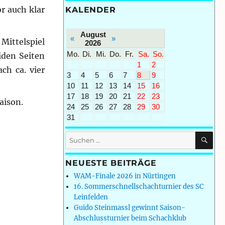
or auch klar
KALENDER
August
«
»
Mittelspiel
2026
Mo.
Di.
Mi.
Do.
Fr.
Sa.
So.
iden Seiten
1
2
ch ca. vier
3
4
5
6
7
8
9
10
11
12
13
14
15
16
17
18
19
20
21
22
23
aison.
24
25
26
27
28
29
30
31
SU
Suchen
nach:
NEUESTE BEITRÄGE
WAM-Finale 2026 in Nürtingen
16. Sommerschnellschachturnier des SC
Leinfelden
Guido Steinmassl gewinnt Saison-
Abschlussturnier beim Schachklub