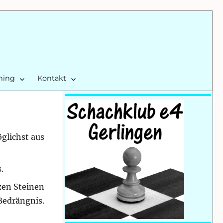
ining
Kontakt
glichst aus
.
rzen Steinen
Bedrängnis.