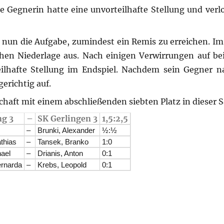
ne Gegnerin hatte eine unvorteilhafte Stellung und verl
 nun die Aufgabe, zumindest ein Remis zu erreichen. Im 
hen Niederlage aus. Nach einigen Verwirrungen auf be
ilhafte Stellung im Endspiel. Nachdem sein Gegner na
gerichtig auf.
chaft mit einem abschließenden siebten Platz in dieser S
g 3
–
SK Gerlingen 3
1,5:2,5
–
Brunki, Alexander
½:½
thias
–
Tansek, Branko
1:0
hael
–
Drianis, Anton
0:1
ernarda
–
Krebs, Leopold
0:1