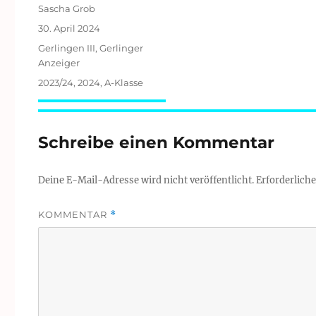
Autor
Sascha Grob
Veröffentlicht
30. April 2024
am
Kategorien
Gerlingen III
,
Gerlinger
Anzeiger
Schlagwörter
2023/24
,
2024
,
A-Klasse
Schreibe einen Kommentar
Deine E-Mail-Adresse wird nicht veröffentlicht.
Erforderliche
KOMMENTAR
*