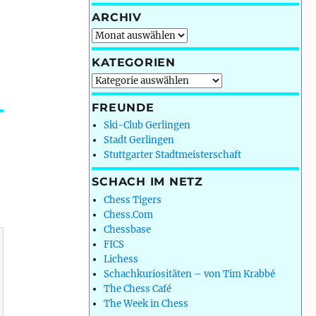
ARCHIV
Archiv
KATEGORIEN
Kategorien
FREUNDE
Ski-Club Gerlingen
Stadt Gerlingen
Stuttgarter Stadtmeisterschaft
SCHACH IM NETZ
Chess Tigers
Chess.Com
Chessbase
FICS
Lichess
Schachkuriositäten – von Tim Krabbé
The Chess Café
The Week in Chess