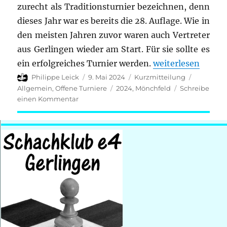
zurecht als Traditionsturnier bezeichnen, denn
dieses Jahr war es bereits die 28. Auflage. Wie in
den meisten Jahren zuvor waren auch Vertreter
aus Gerlingen wieder am Start. Für sie sollte es
„Schach in den M
ein erfolgreiches Turnier werden.
weiterlesen
Autor
Veröffentlicht
Format
Kategori
Philippe Leick
9. Mai 2024
Kurzmitteilung
am
Schlagwörter
Allgemein
,
Offene Turniere
2024
,
Mönchfeld
Schreibe
zu
einen Kommentar
Schach
in
den
Mai