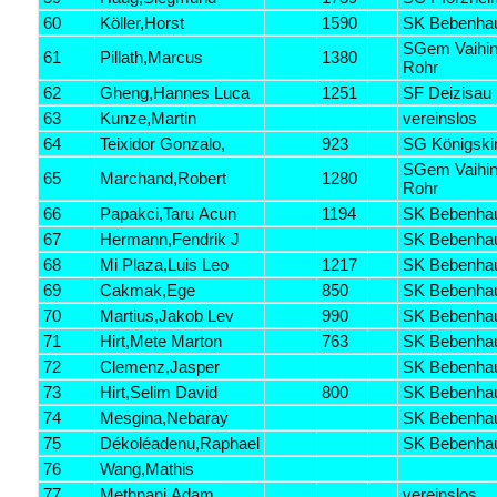
60
Köller,Horst
1590
SK Bebenha
SGem Vaihin
61
Pillath,Marcus
1380
Rohr
62
Gheng,Hannes Luca
1251
SF Deizisau
63
Kunze,Martin
vereinslos
64
Teixidor Gonzalo,
923
SG Königski
SGem Vaihin
65
Marchand,Robert
1280
Rohr
66
Papakci,Taru Acun
1194
SK Bebenha
67
Hermann,Fendrik J
SK Bebenha
68
Mi Plaza,Luis Leo
1217
SK Bebenha
69
Cakmak,Ege
850
SK Bebenha
70
Martius,Jakob Lev
990
SK Bebenha
71
Hirt,Mete Marton
763
SK Bebenha
72
Clemenz,Jasper
SK Bebenha
73
Hirt,Selim David
800
SK Bebenha
74
Mesgina,Nebaray
SK Bebenha
75
Dékoléadenu,Raphael
SK Bebenha
76
Wang,Mathis
77
Methnani,Adam
vereinslos