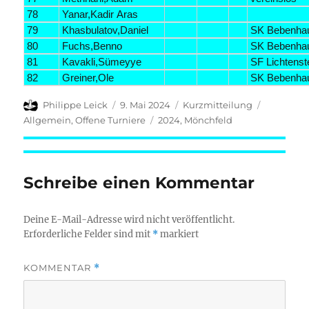
78
Yanar,Kadir Aras
79
Khasbulatov,Daniel
SK Bebenha
80
Fuchs,Benno
SK Bebenha
81
Kavakli,Sümeyye
SF Lichtenst
82
Greiner,Ole
SK Bebenha
Autor
Veröffentlicht
Format
Kategori
Philippe Leick
9. Mai 2024
Kurzmitteilung
am
Schlagwörter
Allgemein
,
Offene Turniere
2024
,
Mönchfeld
Schreibe einen Kommentar
Deine E-Mail-Adresse wird nicht veröffentlicht.
Erforderliche Felder sind mit
*
markiert
KOMMENTAR
*