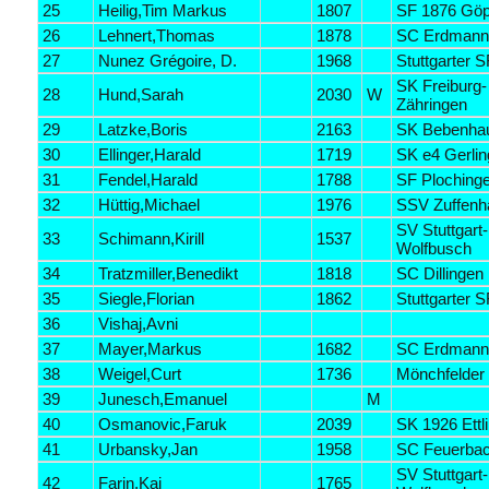
25
Heilig,Tim Markus
1807
SF 1876 Göp
26
Lehnert,Thomas
1878
SC Erdmann
27
Nunez Grégoire, D.
1968
Stuttgarter S
SK Freiburg-
28
Hund,Sarah
2030
W
Zähringen
29
Latzke,Boris
2163
SK Bebenha
30
Ellinger,Harald
1719
SK e4 Gerli
31
Fendel,Harald
1788
SF Ploching
32
Hüttig,Michael
1976
SSV Zuffen
SV Stuttgart-
33
Schimann,Kirill
1537
Wolfbusch
34
Tratzmiller,Benedikt
1818
SC Dillingen
35
Siegle,Florian
1862
Stuttgarter S
36
Vishaj,Avni
37
Mayer,Markus
1682
SC Erdmann
38
Weigel,Curt
1736
Mönchfelder
39
Junesch,Emanuel
M
40
Osmanovic,Faruk
2039
SK 1926 Ettl
41
Urbansky,Jan
1958
SC Feuerba
SV Stuttgart-
42
Farin,Kai
1765