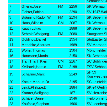
Schmiden/Ca
7
Gheng,Josef
FM
2256
SK Wernau
8
Fichter,Fabian
2290
SV 1947 Wall
9
Bräuning,Rudolf W.
FM
2194
SK Bebenha
10
Haas,Wilhelm
CM
2087
SK Wernau
11
Kauth,Lukas
1888
SK Bebenha
12
Schmid,Wolfgang
FM
2080
Stuttgarter S
13
Goldinov,Daniel
1954
Stuttgarter S
14
Meschke,Andreas
1989
SV Marbach
15
Wolter,Thomas
1904
Mönchfelder
16
Hartmann,Martin
2150
SK Bebenha
17
Tran,Thanh Kien
CM
2167
SC Böblinge
18
Keilhack,Harald
FM
2198
TSV Schöna
SF 59
19
Schallner,Marc
2149
Kornwesthe
20
Kottke,Markus,Dr.
2195
SC Leinfelde
21
Leick,Philippe,Dr.
1884
SK e4 Gerli
22
Kramer,Wolfgang
1871
SV Herrenbe
23
Schäfer,Daniel
1946
Heilbronner
23
Kaufhold,Stephan
1906
SV Leonber