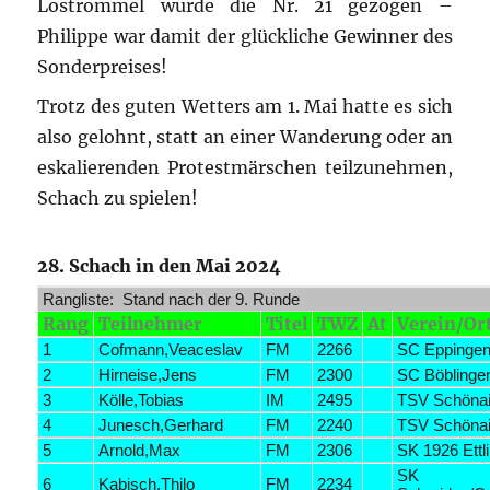
Lostrommel wurde die Nr. 21 gezogen –
Philippe war damit der glückliche Gewinner des
Sonderpreises!
Trotz des guten Wetters am 1. Mai hatte es sich
also gelohnt, statt an einer Wanderung oder an
eskalierenden Protestmärschen teilzunehmen,
Schach zu spielen!
28. Schach in den Mai 2024
Rangliste: Stand nach der 9. Runde
Rang
Teilnehmer
Titel
TWZ
At
Verein/Or
1
Cofmann,Veaceslav
FM
2266
SC Eppinge
2
Hirneise,Jens
FM
2300
SC Böblinge
3
Kölle,Tobias
IM
2495
TSV Schöna
4
Junesch,Gerhard
FM
2240
TSV Schöna
5
Arnold,Max
FM
2306
SK 1926 Ettl
SK
6
Kabisch,Thilo
FM
2234