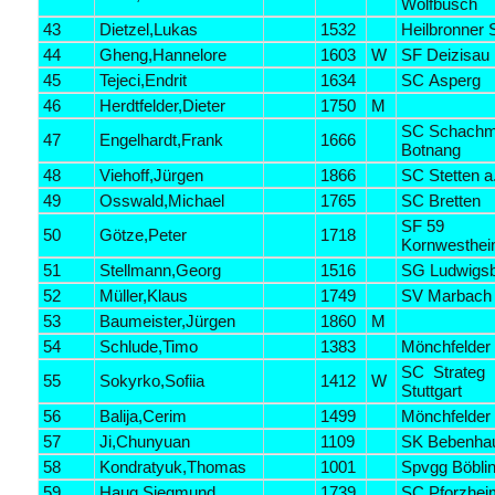
Wolfbusch
43
Dietzel,Lukas
1532
Heilbronner
44
Gheng,Hannelore
1603
W
SF Deizisau
45
Tejeci,Endrit
1634
SC Asperg
46
Herdtfelder,Dieter
1750
M
SC Schachm
47
Engelhardt,Frank
1666
Botnang
48
Viehoff,Jürgen
1866
SC Stetten a.
49
Osswald,Michael
1765
SC Bretten
SF 59
50
Götze,Peter
1718
Kornwesthe
51
Stellmann,Georg
1516
SG Ludwigs
52
Müller,Klaus
1749
SV Marbach
53
Baumeister,Jürgen
1860
M
54
Schlude,Timo
1383
Mönchfelder
SC Strateg
55
Sokyrko,Sofiia
1412
W
Stuttgart
56
Balija,Cerim
1499
Mönchfelder
57
Ji,Chunyuan
1109
SK Bebenha
58
Kondratyuk,Thomas
1001
Spvgg Böbli
59
Haug,Siegmund
1739
SC Pforzhei