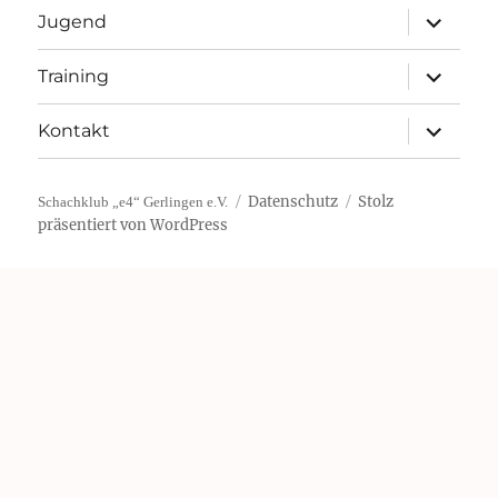
Unterme
Jugend
öffnen
Unterme
Training
öffnen
Unterme
Kontakt
öffnen
Datenschutz
Stolz
Schachklub „e4“ Gerlingen e.V.
präsentiert von WordPress