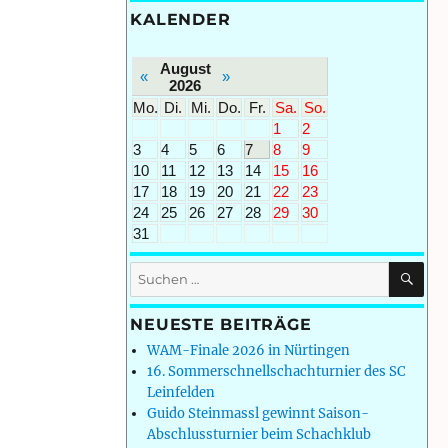
KALENDER
August
«
»
2026
Mo.
Di.
Mi.
Do.
Fr.
Sa.
So.
1
2
3
4
5
6
7
8
9
10
11
12
13
14
15
16
17
18
19
20
21
22
23
24
25
26
27
28
29
30
31
SU
Suchen
nach:
NEUESTE BEITRÄGE
WAM-Finale 2026 in Nürtingen
16. Sommerschnellschachturnier des SC
Leinfelden
Guido Steinmassl gewinnt Saison-
Abschlussturnier beim Schachklub