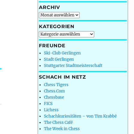
ARCHIV
Archiv
KATEGORIEN
Kategorien
FREUNDE
Ski-Club Gerlingen
Stadt Gerlingen
Stuttgarter Stadtmeisterschaft
SCHACH IM NETZ
Chess Tigers
Chess.Com
Chessbase
FICS
Lichess
Schachkuriositäten – von Tim Krabbé
The Chess Café
The Week in Chess