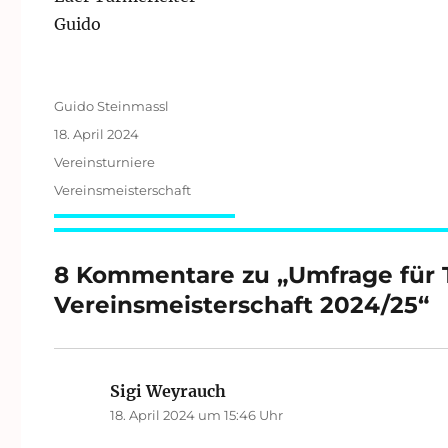
Guido
Autor
Guido Steinmassl
Veröffentlicht
18. April 2024
am
Kategorien
Vereinsturniere
Schlagwörter
Vereinsmeisterschaft
8 Kommentare zu „Umfrage für 
Vereinsmeisterschaft 2024/25“
Sigi Weyrauch
sagt:
18. April 2024 um 15:46 Uhr