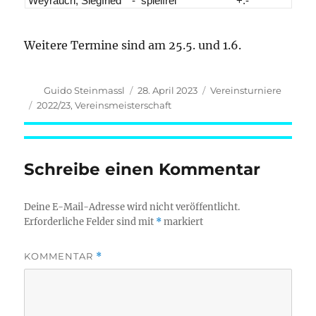
Weyrauch, Siegfried
-
spielfrei
+:-
Weitere Termine sind am 25.5. und 1.6.
Autor
Veröffentlicht
Kategorien
Guido Steinmassl
28. April 2023
Vereinsturniere
am
Schlagwörter
2022/23
,
Vereinsmeisterschaft
Schreibe einen Kommentar
Deine E-Mail-Adresse wird nicht veröffentlicht.
Erforderliche Felder sind mit
*
markiert
KOMMENTAR
*