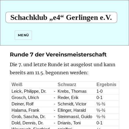
Schachklub „e4“ Gerlingen e.V.
MENÜ
Runde 7 der Vereinsmeisterschaft
Die 7. und letzte Runde ist ausgelost und kann
bereits am 11.5. begonnen werden:
Weiß
Schwarz
Ergebnis
Leick, Philippe, Dr.
-
Krebs, Thomas
1-0
Grosch, Ulrich
-
Reder, Erik
0-1
Deiner, Rolf
-
Schmidt, Victor
½-½
Halama, Frank
-
Ellinger, Harald
½-½
Grob, Sascha, Dr.
-
Steinmassl, Guido
½-½
Dold, Dennis, Dr.
-
Drianis, Toni
0-1