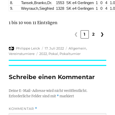
8.
Tansek,Branko,Dr.
1553
SK e4 Gerlingen
1
0
4
1.
9.
Weyrauch,Siegfried
1328
SK e4 Gerlingen
1
0
4
1.
1 bis 10 von 11 Einträgen
❮
1
2
❯
Autor
Veröffentlicht
Kategorien
Philippe Leick
17. Juli 2022
Allgemein
,
am
Schlagwörter
Vereinsturniere
2022
,
Pokal
,
Pokalturnier
Schreibe einen Kommentar
Deine E-Mail-Adresse wird nicht veröffentlicht.
Erforderliche Felder sind mit
*
markiert
KOMMENTAR
*