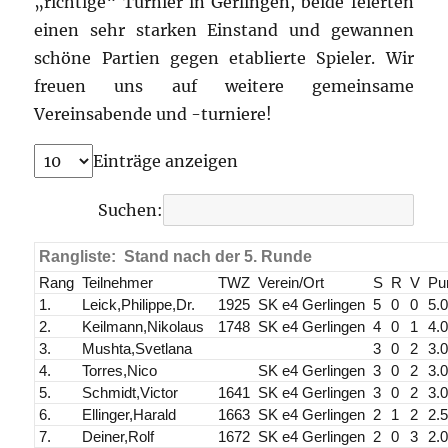
„richtige“ Turnier in Gerlingen, beide feierten
einen sehr starken Einstand und gewannen
schöne Partien gegen etablierte Spieler. Wir
freuen uns auf weitere gemeinsame
Vereinsabende und -turniere!
Einträge anzeigen
Suchen:
Rangliste: Stand nach der 5. Runde
Rang
Teilnehmer
TWZ
Verein/Ort
S
R
V
Pu
1.
Leick,Philippe,Dr.
1925
SK e4 Gerlingen
5
0
0
5.
2.
Keilmann,Nikolaus
1748
SK e4 Gerlingen
4
0
1
4.
3.
Mushta,Svetlana
3
0
2
3.
4.
Torres,Nico
SK e4 Gerlingen
3
0
2
3.
5.
Schmidt,Victor
1641
SK e4 Gerlingen
3
0
2
3.
6.
Ellinger,Harald
1663
SK e4 Gerlingen
2
1
2
2.
7.
Deiner,Rolf
1672
SK e4 Gerlingen
2
0
3
2.