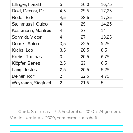
Ellinger, Harald
5
26,0
16,75
Dold, Dennis, Dr.
4,5
29,5
17,25
Reder, Erik
4,5
28,5
17,25
Steinmassl, Guido
4
29
14,25
Kossmann, Manfred
4
27
14
Schmidt, Victor
4
27
13,25
Drianis, Anton
3,5
22,5
9,25
Krebs, Leo
3,5
20,5
8,5
Krebs, Thomas
3
20,5
6,75
Klöpfer, Benett
2,5
23
6,5
Lang, Justus
2,5
20,5
5,25
Deiner, Rolf
2
22,5
4,75
Weyrauch, Siegfried
2
21,5
5
Autor
Veröffentlicht
Kategorien
Guido Steinmassl
7. September 2020
Allgemein
,
am
Schlagwörter
Vereinsturniere
2020
,
Vereinsmeisterschaft