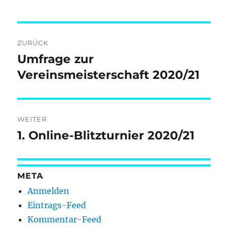
Beitragsnavigation
ZURÜCK
Umfrage zur
Vorheriger
Beitrag:
Vereinsmeisterschaft 2020/21
WEITER
1. Online-Blitzturnier 2020/21
Nächster
Beitrag:
META
Anmelden
Eintrags-Feed
Kommentar-Feed