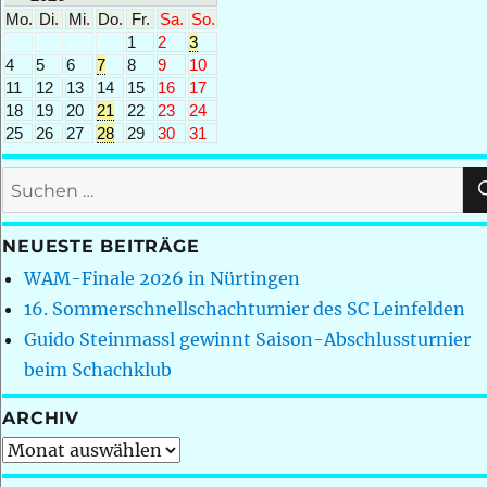
Mo.
Di.
Mi.
Do.
Fr.
Sa.
So.
1
2
3
4
5
6
7
8
9
10
11
12
13
14
15
16
17
18
19
20
21
22
23
24
25
26
27
28
29
30
31
Suchen
nach:
NEUESTE BEITRÄGE
WAM-Finale 2026 in Nürtingen
16. Sommerschnellschachturnier des SC Leinfelden
Guido Steinmassl gewinnt Saison-Abschlussturnier
beim Schachklub
ARCHIV
Archiv