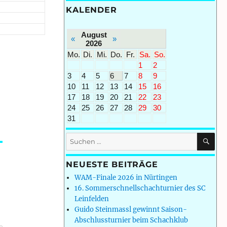
KALENDER
August
«
»
2026
Mo.
Di.
Mi.
Do.
Fr.
Sa.
So.
1
2
3
4
5
6
7
8
9
10
11
12
13
14
15
16
17
18
19
20
21
22
23
24
25
26
27
28
29
30
31
SU
Suchen
nach:
NEUESTE BEITRÄGE
WAM-Finale 2026 in Nürtingen
16. Sommerschnellschachturnier des SC
Leinfelden
Guido Steinmassl gewinnt Saison-
Abschlussturnier beim Schachklub