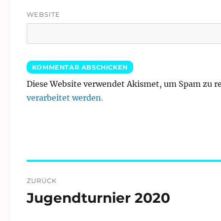
WEBSITE
Diese Website verwendet Akismet, um Spam zu r
verarbeitet werden.
Beitragsnavigation
ZURÜCK
Jugendturnier 2020
Vorheriger
Beitrag: