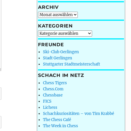
ARCHIV
Archiv
KATEGORIEN
Kategorien
FREUNDE
Ski-Club Gerlingen
Stadt Gerlingen
Stuttgarter Stadtmeisterschaft
SCHACH IM NETZ
Chess Tigers
Chess.Com
Chessbase
FICS
Lichess
Schachkuriositäten – von Tim Krabbé
The Chess Café
The Week in Chess