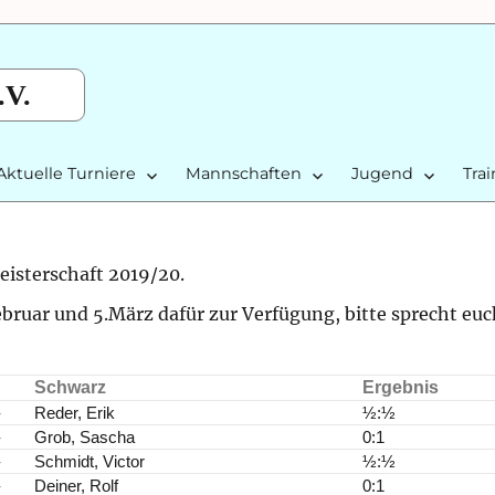
.V.
Aktuelle Turniere
Mannschaften
Jugend
Tra
eisterschaft 2019/20.
ebruar und 5.März dafür zur Verfügung, bitte sprecht euc
Schwarz
Ergebnis
-
Reder, Erik
½:½
-
Grob, Sascha
0:1
-
Schmidt, Victor
½:½
-
Deiner, Rolf
0:1