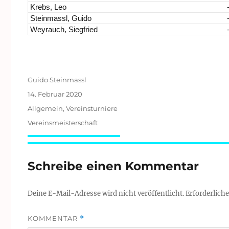
Krebs, Leo
Steinmassl, Guido
Weyrauch, Siegfried
Autor
Guido Steinmassl
Veröffentlicht
14. Februar 2020
am
Kategorien
Allgemein
,
Vereinsturniere
Schlagwörter
Vereinsmeisterschaft
Schreibe einen Kommentar
Deine E-Mail-Adresse wird nicht veröffentlicht.
Erforderliche
KOMMENTAR
*