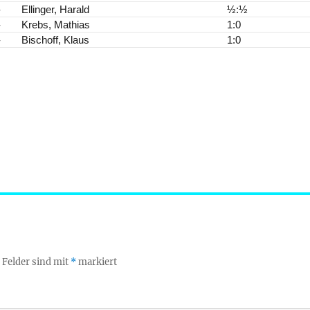
-
Ellinger, Harald
½:½
-
Krebs, Mathias
1:0
-
Bischoff, Klaus
1:0
 Felder sind mit
*
markiert