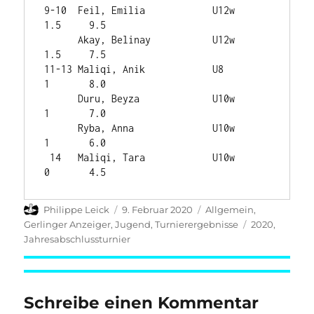
9-10  Feil, Emilia            U12w       
1.5     9.5

      Akay, Belinay           U12w       
1.5     7.5

11-13 Maliqi, Anik            U8         
1       8.0

      Duru, Beyza             U10w       
1       7.0

      Ryba, Anna              U10w       
1       6.0

 14   Maliqi, Tara            U10w       
0       4.5
Autor
Veröffentlicht
Kategorien
Philippe Leick
9. Februar 2020
Allgemein
,
am
Schlagwörter
Gerlinger Anzeiger
,
Jugend
,
Turnierergebnisse
2020
,
Jahresabschlussturnier
Schreibe einen Kommentar