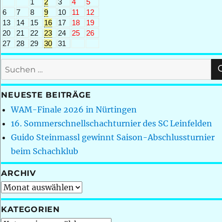
1
2
3
4
5
6
7
8
9
10
11
12
13
14
15
16
17
18
19
20
21
22
23
24
25
26
27
28
29
30
31
Suchen
nach:
NEUESTE BEITRÄGE
WAM-Finale 2026 in Nürtingen
16. Sommerschnellschachturnier des SC Leinfelden
Guido Steinmassl gewinnt Saison-Abschlussturnier
beim Schachklub
ARCHIV
Archiv
KATEGORIEN