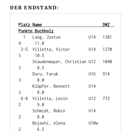
DER ENDSTAND:
Platz Name                          DWZ  
Punkte Buchholz
  1   Lang, Justus            U14   1381 
4      11.0

 2-5  Villetta, Victor        U14   1270 
3      10.5

      Staudenmayer, Christian U12   1040 
3       8.5

      Duru, Faruk             U16   914  
3       8.0

      Klöpfer, Bennett        U14        
3       8.0

 6-8  Villetta, Levin         U12   772  
2       9.0

      Schmidt, Robin          U14        
2       8.0

      Bojaxhi, Alena          U10w       
2       6.5
