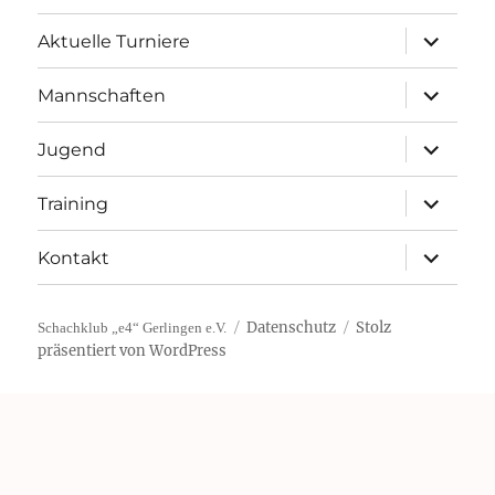
Unterme
Aktuelle Turniere
öffnen
Unterme
Mannschaften
öffnen
Unterme
Jugend
öffnen
Unterme
Training
öffnen
Unterme
Kontakt
öffnen
Datenschutz
Stolz
Schachklub „e4“ Gerlingen e.V.
präsentiert von WordPress