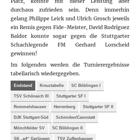
Platz, konnte mit dieser Leistung aber
durchaus zufrieden sein. Denn immerhin
gelang Philippe Leick und Ulrich Grosch jeweils
ein Remis gegen Fide-Meister, David Rodríguez
Baldor konnte sogar gegen die Stuttgarter
Schachlegende FM Gerhard Lorscheid
gewinnen!
Im folgenden werden die Turnierergebnisse
tabellarisch wiedergegeben.
Endstand
Kreuztabelle
SC Böblingen I
TSV Schönaich III
Stuttgarter SF I
Rommelshausen
Herrenberg
Stuttgarter SF II
DJK Stuttgart-Süd
Schmiden/Cannstatt
Mönchfelder SV
SC Böblingen II
SK „e4“ Gerlingen
TSV Zuffenhausen