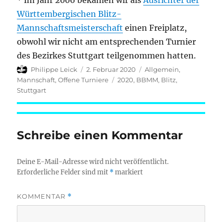
* Im Jahr 2006 bekamen wir als
Ausrichter der
Württembergischen Blitz-
Mannschaftsmeisterschaft
einen Freiplatz,
obwohl wir nicht am entsprechenden Turnier
des Bezirkes Stuttgart teilgenommen hatten.
Autor
Veröffentlicht
Kategorien
Philippe Leick
2. Februar 2020
Allgemein
,
am
Schlagwörter
Mannschaft
,
Offene Turniere
2020
,
BBMM
,
Blitz
,
Stuttgart
Schreibe einen Kommentar
Deine E-Mail-Adresse wird nicht veröffentlicht.
Erforderliche Felder sind mit
*
markiert
KOMMENTAR
*