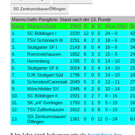
SG Zentrumsbauer/Öffingen
Mannschafts-Rangliste: Stand nach der 13. Runde
Rang
Mannschaft
TWZ
S
R
V
Man.Pkt.
B
1.
SC Böblingen I
2220
12
0
0
24 – 0
42
2.
TSV Schönaich III
2251
8
2
2
18 – 6
29
3.
Stuttgarter SF I
2143
8
0
4
16 – 8
34
4.
Rommelshausen
1852
6
3
3
15 – 9
24
5.
Herrenberg
1785
7
0
5
14 – 10
25
6.
Stuttgarter SF II
2024
6
2
4
14 – 10
25
7.
DJK Stuttgart-Süd
1796
7
0
5
14 – 10
24
8.
Schmiden/Cannstatt
2049
5
3
4
13 – 11
27
9.
Mönchfelder SV
1945
4
2
6
10 – 14
22
10.
SC Böblingen II
1931
3
2
7
8 – 16
21
11.
SK „e4“ Gerlingen
1793
2
1
9
5 – 19
16
12.
TSV Zuffenhausen
1812
1
3
8
5 – 19
12
SG Zentrumsbauer/
13.
1361
0
0
12
0 – 24
8.
Öffingen