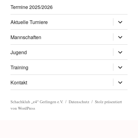
Termine 2025/2026
Untermen
Aktuelle Turniere
öffnen
Untermen
Mannschaften
öffnen
Untermen
Jugend
öffnen
Untermen
Training
öffnen
Untermen
Kontakt
öffnen
Datenschutz
Stolz präsentiert
Schachklub „e4“ Gerlingen e.V.
von WordPress