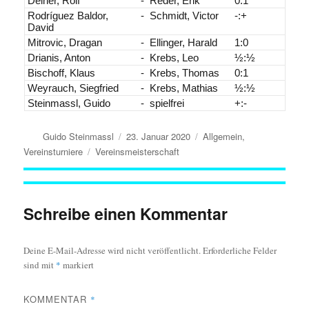
Deiner, Rolf
-
Reder, Erik
0:1
Rodríguez Baldor,
-
Schmidt, Victor
-:+
David
Mitrovic, Dragan
-
Ellinger, Harald
1:0
Drianis, Anton
-
Krebs, Leo
½:½
Bischoff, Klaus
-
Krebs, Thomas
0:1
Weyrauch, Siegfried
-
Krebs, Mathias
½:½
Steinmassl, Guido
-
spielfrei
+:-
Autor
Veröffentlicht
Kategorien
Guido Steinmassl
23. Januar 2020
Allgemein
,
am
Schlagwörter
Vereinsturniere
Vereinsmeisterschaft
Schreibe einen Kommentar
Deine E-Mail-Adresse wird nicht veröffentlicht.
Erforderliche Felder
sind mit
*
markiert
KOMMENTAR
*