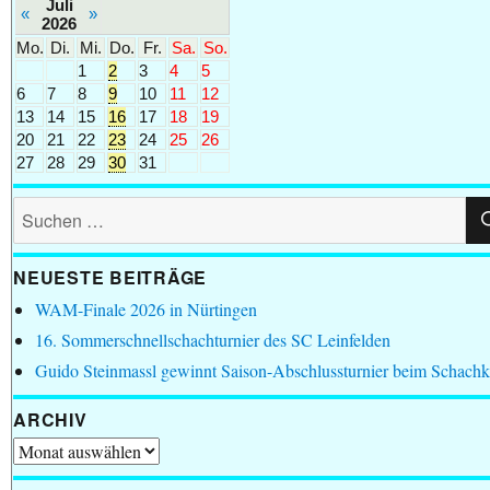
Juli
«
»
2026
Mo.
Di.
Mi.
Do.
Fr.
Sa.
So.
1
2
3
4
5
6
7
8
9
10
11
12
13
14
15
16
17
18
19
20
21
22
23
24
25
26
27
28
29
30
31
Suchen
nach:
NEUESTE BEITRÄGE
WAM-Finale 2026 in Nürtingen
16. Sommerschnellschachturnier des SC Leinfelden
Guido Steinmassl gewinnt Saison-Abschlussturnier beim Schachk
ARCHIV
Archiv