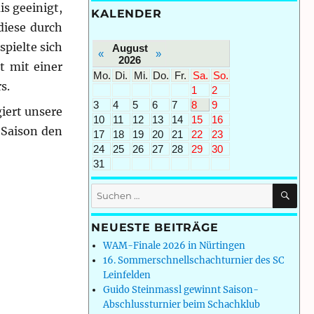
s geeinigt,
KALENDER
diese durch
spielte sich
August
«
»
2026
t mit einer
Mo.
Di.
Mi.
Do.
Fr.
Sa.
So.
s.
1
2
3
4
5
6
7
8
9
iert unsere
10
11
12
13
14
15
16
 Saison den
17
18
19
20
21
22
23
24
25
26
27
28
29
30
31
SU
Suchen
nach:
NEUESTE BEITRÄGE
WAM-Finale 2026 in Nürtingen
16. Sommerschnellschachturnier des SC
Leinfelden
Guido Steinmassl gewinnt Saison-
Abschlussturnier beim Schachklub