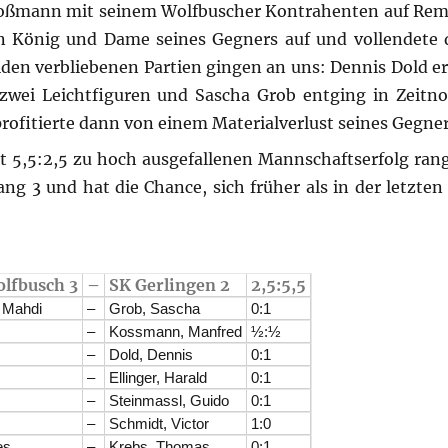
oßmann mit seinem Wolfbuscher Kontrahenten auf Remi
n König und Dame seines Gegners auf und vollendete 
iden verbliebenen Partien gingen an uns: Dennis Dold er
wei Leichtfiguren und Sascha Grob entging in Zeitno
rofitierte dann von einem Materialverlust seines Gegner
it 5,5:2,5 zu hoch ausgefallenen Mannschaftserfolg rang
g 3 und hat die Chance, sich früher als in der letzten
lfbusch 3
–
SK Gerlingen 2
2,5:5,5
 Mahdi
–
Grob, Sascha
0:1
–
Kossmann, Manfred
½:½
–
Dold, Dennis
0:1
–
Ellinger, Harald
0:1
–
Steinmassl, Guido
0:1
–
Schmidt, Victor
1:0
es
–
Krebs, Thomas
0:1