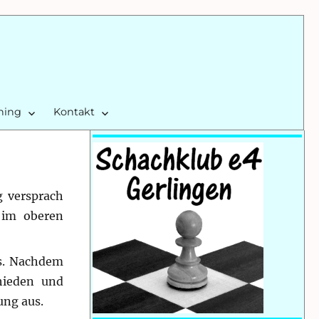
ining
Kontakt
g versprach
 im oberen
us. Nachdem
hieden und
ung aus.