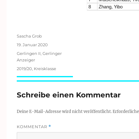
8
Zhang, Yibo
Autor
Sascha Grob
Veröffentlicht
19. Januar 2020
am
Kategorien
Gerlingen II
,
Gerlinger
Anzeiger
Schlagwörter
2019/20
,
Kreisklasse
Schreibe einen Kommentar
Deine E-Mail-Adresse wird nicht veröffentlicht.
Erforderliche
KOMMENTAR
*