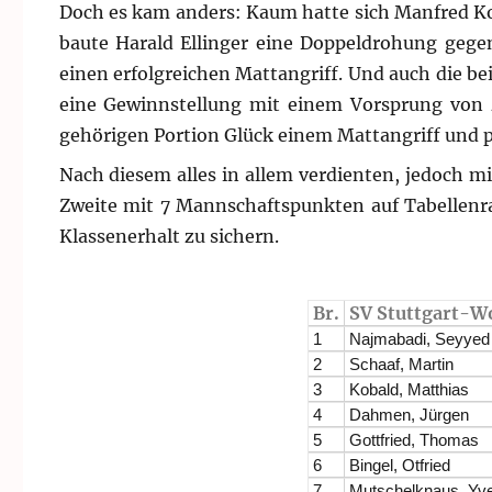
Doch es kam anders: Kaum hatte sich Manfred K
baute Harald Ellinger eine Doppeldrohung gege
einen erfolgreichen Mattangriff. Und auch die be
eine Gewinnstellung mit einem Vorsprung von z
gehörigen Portion Glück einem Mattangriff und p
Nach diesem alles in allem verdienten, jedoch m
Zweite mit 7 Mannschaftspunkten auf Tabellenran
Klassenerhalt zu sichern.
Br.
SV Stuttgart-Wo
1
Najmabadi, Seyyed
2
Schaaf, Martin
3
Kobald, Matthias
4
Dahmen, Jürgen
5
Gottfried, Thomas
6
Bingel, Otfried
7
Mutschelknaus, Yv