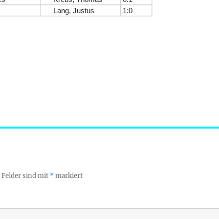
–
Lang, Justus
1:0
 Felder sind mit
*
markiert