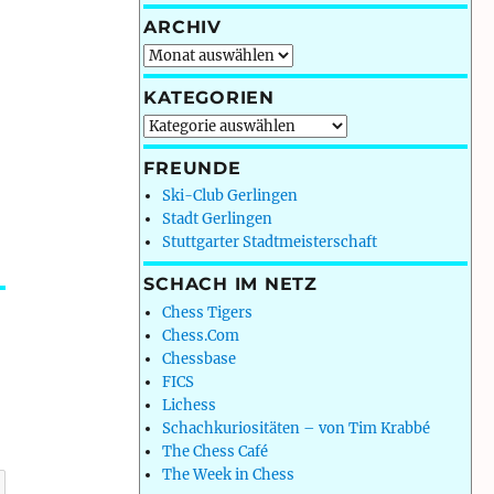
ARCHIV
Archiv
KATEGORIEN
Kategorien
FREUNDE
Ski-Club Gerlingen
Stadt Gerlingen
Stuttgarter Stadtmeisterschaft
SCHACH IM NETZ
Chess Tigers
Chess.Com
Chessbase
FICS
Lichess
Schachkuriositäten – von Tim Krabbé
The Chess Café
The Week in Chess