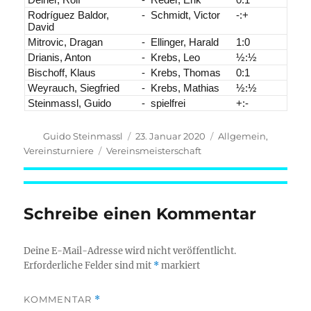
Rodríguez Baldor,
-
Schmidt, Victor
-:+
David
Mitrovic, Dragan
-
Ellinger, Harald
1:0
Drianis, Anton
-
Krebs, Leo
½:½
Bischoff, Klaus
-
Krebs, Thomas
0:1
Weyrauch, Siegfried
-
Krebs, Mathias
½:½
Steinmassl, Guido
-
spielfrei
+:-
Autor
Veröffentlicht
Kategorien
Guido Steinmassl
23. Januar 2020
Allgemein
,
am
Schlagwörter
Vereinsturniere
Vereinsmeisterschaft
Schreibe einen Kommentar
Deine E-Mail-Adresse wird nicht veröffentlicht.
Erforderliche Felder sind mit
*
markiert
KOMMENTAR
*