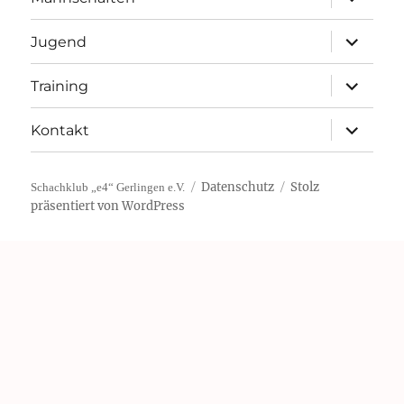
öffnen
Unterme
Jugend
öffnen
Unterme
Training
öffnen
Unterme
Kontakt
öffnen
Datenschutz
Stolz
Schachklub „e4“ Gerlingen e.V.
präsentiert von WordPress