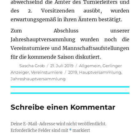
abwechselnd die Ämter des Turnierleiters und
des 2. Vorsitzenden ausübt, wurden
erwartungsgemäß in ihren Ämtern bestätigt.
Zum Abschluss unserer
Jahreshauptversammlung wurden noch die
Vereinsturniere und Mannschaftsaufstellungen
für die kommende Saison diskutiert.
Autor
Veröffentlicht
Kategorien
Sascha Grob
21. Juli 2019
Allgemein
,
Gerlinger
am
Schlagwörter
Anzeiger
,
Vereinsturniere
2019
,
Hauptversammlung
,
Jahreshauptversammlung
Schreibe einen Kommentar
Deine E-Mail-Adresse wird nicht veröffentlicht.
Erforderliche Felder sind mit
*
markiert