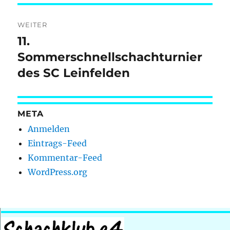
WEITER
11.
Nächster
Beitrag:
Sommerschnellschachturnier
des SC Leinfelden
META
Anmelden
Eintrags-Feed
Kommentar-Feed
WordPress.org