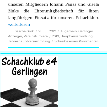
unseren Mitgliedern Johann Panas und Gisela
Zinke die Ehrenmitgliedschaft für ihren
langjährigen Einsatz für unseren Schachklub.
„Jahreshauptversammlung 2019“
weiterlesen
Autor
Veröffentlicht
Kategorien
Sascha Grob
21. Juli 2019
Allgemein
,
Gerlinger
am
Schlagwörter
Anzeiger
,
Vereinsturniere
2019
,
Hauptversammlung
,
zu
Jahreshauptversammlung
Schreibe einen Kommentar
Jahr
2019