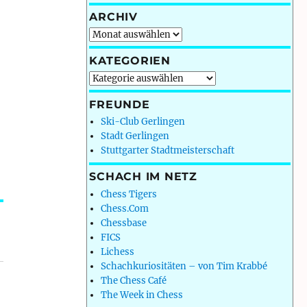
ARCHIV
Archiv
KATEGORIEN
Kategorien
FREUNDE
Ski-Club Gerlingen
Stadt Gerlingen
Stuttgarter Stadtmeisterschaft
SCHACH IM NETZ
Chess Tigers
Chess.Com
Chessbase
FICS
Lichess
Schachkuriositäten – von Tim Krabbé
The Chess Café
The Week in Chess