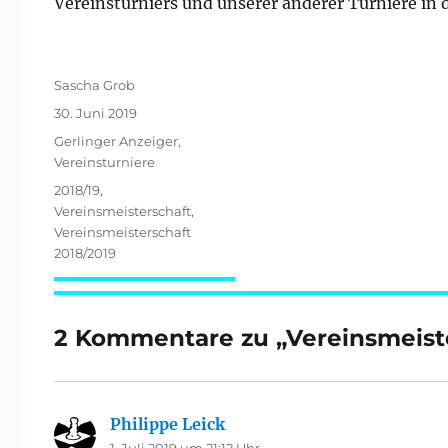
Vereinsturniers und unserer anderer Turniere in d
Autor
Sascha Grob
Veröffentlicht
30. Juni 2019
am
Kategorien
Gerlinger Anzeiger
,
Vereinsturniere
Schlagwörter
2018/19
,
Vereinsmeisterschaft
,
Vereinsmeisterschaft
2018/2019
2 Kommentare zu „Vereinsmeiste
Philippe Leick
sagt:
1. Juli 2019 um 21:12 Uhr