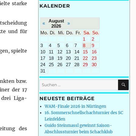
elte starke
KALENDER
August
ntscheidung
«
»
2026
kte und für
Mo.
Di.
Mi.
Do.
Fr.
Sa.
So.
1
2
3
4
5
6
7
8
9
en, spielte
10
11
12
13
14
15
16
17
18
19
20
21
22
23
24
25
26
27
28
29
30
31
Punkten bzw.
SU
Suchen
nach:
iner der 17
drei Liga-
NEUESTE BEITRÄGE
WAM-Finale 2026 in Nürtingen
16. Sommerschnellschachturnier des SC
Leinfelden
Guido Steinmassl gewinnt Saison-
eitung des
Abschlussturnier beim Schachklub