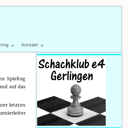
ining
Kontakt
en Spieltag
and auf das
rer letzten
rnierleiter