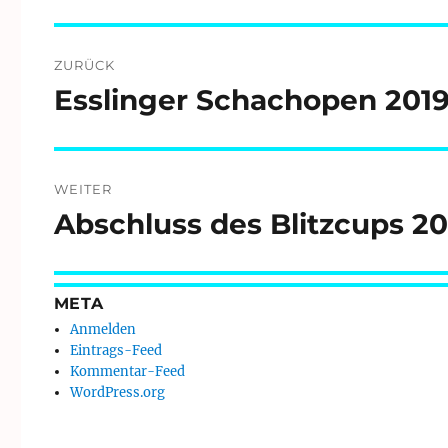
Beitragsnavigation
ZURÜCK
Esslinger Schachopen 201
Vorheriger
Beitrag:
WEITER
Abschluss des Blitzcups 20
Nächster
Beitrag:
META
Anmelden
Eintrags-Feed
Kommentar-Feed
WordPress.org