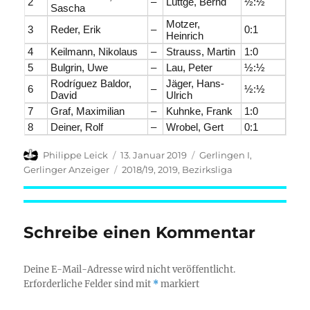
2
–
Lüttge, Bernd
½:½
Sascha
Motzer,
3
Reder, Erik
–
0:1
Heinrich
4
Keilmann, Nikolaus
–
Strauss, Martin
1:0
5
Bulgrin, Uwe
–
Lau, Peter
½:½
Rodríguez Baldor,
Jäger, Hans-
6
–
½:½
David
Ulrich
7
Graf, Maximilian
–
Kuhnke, Frank
1:0
8
Deiner, Rolf
–
Wrobel, Gert
0:1
Autor
Veröffentlicht
Kategorien
Philippe Leick
13. Januar 2019
Gerlingen I
,
am
Schlagwörter
Gerlinger Anzeiger
2018/19
,
2019
,
Bezirksliga
Schreibe einen Kommentar
Deine E-Mail-Adresse wird nicht veröffentlicht.
Erforderliche Felder sind mit
*
markiert