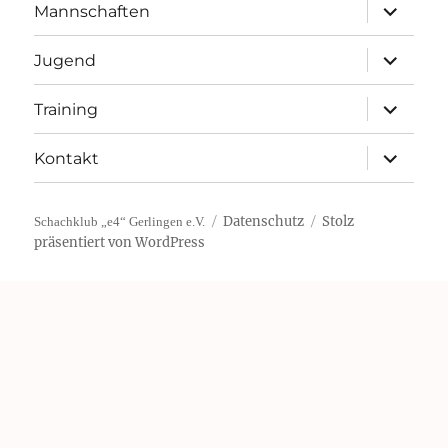
Unterme
Mannschaften
öffnen
Unterme
Jugend
öffnen
Unterme
Training
öffnen
Unterme
Kontakt
öffnen
Datenschutz
Stolz
Schachklub „e4“ Gerlingen e.V.
präsentiert von WordPress