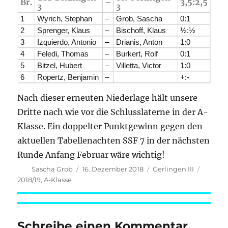
Br.
–
3,5:2,5
3
3
1
Wyrich, Stephan
–
Grob, Sascha
0:1
2
Sprenger, Klaus
–
Bischoff, Klaus
½:½
3
Izquierdo, Antonio
–
Drianis, Anton
1:0
4
Feledi, Thomas
–
Burkert, Rolf
0:1
5
Bitzel, Hubert
–
Villetta, Victor
1:0
6
Ropertz, Benjamin
–
+:-
Nach dieser erneuten Niederlage hält unsere
Dritte nach wie vor die Schlusslaterne in der A-
Klasse. Ein doppelter Punktgewinn gegen den
aktuellen Tabellenachten SSF 7 in der nächsten
Runde Anfang Februar wäre wichtig!
Autor
Veröffentlicht
Kategorien
Schlag
Sascha Grob
16. Dezember 2018
Gerlingen III
am
2018/19
,
A-Klasse
Schreibe einen Kommentar