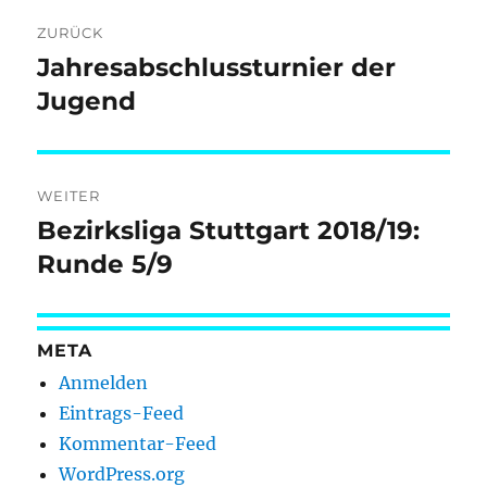
Beitragsnavigation
ZURÜCK
Jahresabschlussturnier der
Vorheriger
Beitrag:
Jugend
WEITER
Bezirksliga Stuttgart 2018/19:
Nächster
Beitrag:
Runde 5/9
META
Anmelden
Eintrags-Feed
Kommentar-Feed
WordPress.org