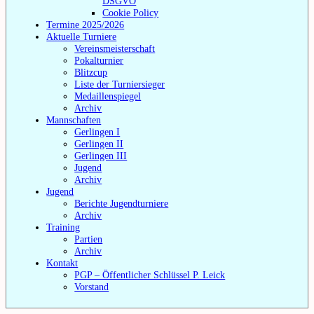
DSGVO
Cookie Policy
Termine 2025/2026
Aktuelle Turniere
Vereinsmeisterschaft
Pokalturnier
Blitzcup
Liste der Turniersieger
Medaillenspiegel
Archiv
Mannschaften
Gerlingen I
Gerlingen II
Gerlingen III
Jugend
Archiv
Jugend
Berichte Jugendturniere
Archiv
Training
Partien
Archiv
Kontakt
PGP – Öffentlicher Schlüssel P. Leick
Vorstand