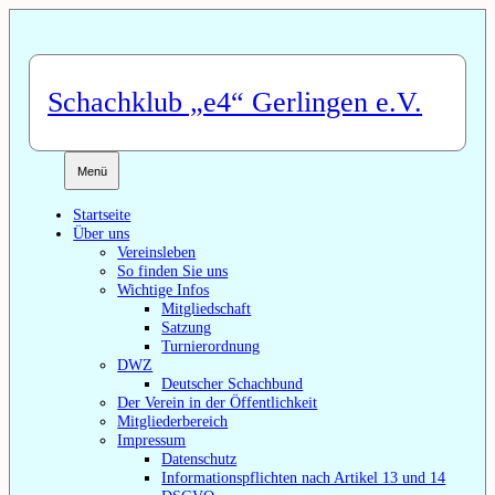
Zum
Inhalt
springen
Schachklub „e4“ Gerlingen e.V.
Menü
Startseite
Über uns
Vereinsleben
So finden Sie uns
Wichtige Infos
Mitgliedschaft
Satzung
Turnierordnung
DWZ
Deutscher Schachbund
Der Verein in der Öffentlichkeit
Mitgliederbereich
Impressum
Datenschutz
Informationspflichten nach Artikel 13 und 14