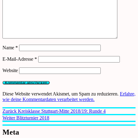
Name
*
E-Mail-Adresse
*
Website
Diese Website verwendet Akismet, um Spam zu reduzieren.
Erfahre,
wie deine Kommentardaten verarbeitet werden.
Beitragsnavigation
Vorheriger
Zurück
Kreisklasse Stuttgart-Mitte 2018/19: Runde 4
Beitrag:
Nächster
Weiter
Blitzturnier 2018
Beitrag:
Meta