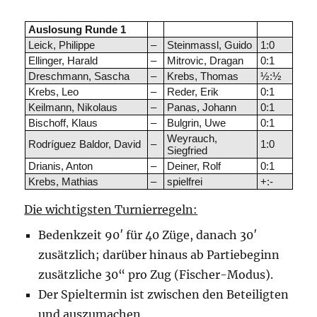
Auslosung Runde 1
Leick, Philippe
–
Steinmassl, Guido
1:0
Ellinger, Harald
–
Mitrovic, Dragan
0:1
Dreschmann, Sascha
–
Krebs, Thomas
½:½
Krebs, Leo
–
Reder, Erik
0:1
Keilmann, Nikolaus
–
Panas, Johann
0:1
Bischoff, Klaus
–
Bulgrin, Uwe
0:1
Weyrauch,
Rodríguez Baldor, David
–
1:0
Siegfried
Drianis, Anton
–
Deiner, Rolf
0:1
Krebs, Mathias
–
spielfrei
+:-
Die wichtigsten Turnierregeln:
Bedenkzeit 90′ für 40 Züge, danach 30′
zusätzlich; darüber hinaus ab Partiebeginn
zusätzliche 30“ pro Zug (Fischer-Modus).
Der Spieltermin ist zwischen den Beteiligten
und auszumachen.