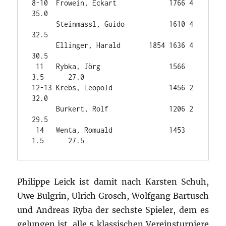
8-10  Frowein, Eckart             1766 4        
35.0

      Steinmassl, Guido           1610 4        
32.5

      Ellinger, Harald       1854 1636 4        
30.5

 11   Rybka, Jörg                 1566 
3.5      27.0

12-13 Krebs, Leopold              1456 2        
32.0

      Burkert, Rolf               1206 2        
29.5

 14   Wenta, Romuald              1453 
Philippe Leick ist damit nach Karsten Schuh,
Uwe Bulgrin, Ulrich Grosch, Wolfgang Bartusch
und Andreas Ryba der sechste Spieler, dem es
gelungen ist, alle 5 klassischen Vereinsturniere