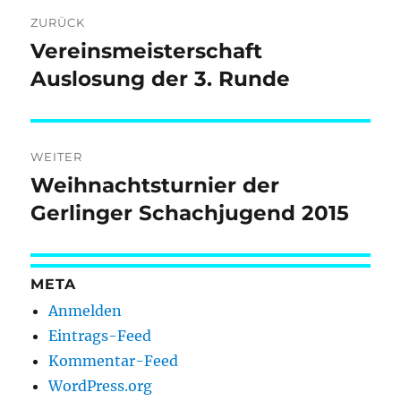
Beitragsnavigation
ZURÜCK
Vereinsmeisterschaft
Vorheriger
Beitrag:
Auslosung der 3. Runde
WEITER
Weihnachtsturnier der
Nächster
Beitrag:
Gerlinger Schachjugend 2015
META
Anmelden
Eintrags-Feed
Kommentar-Feed
WordPress.org