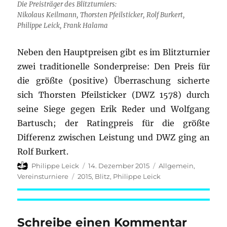
Die Preisträger des Blitzturniers:
Nikolaus Keilmann, Thorsten Pfeilsticker, Rolf Burkert,
Philippe Leick, Frank Halama
Neben den Hauptpreisen gibt es im Blitzturnier
zwei traditionelle Sonderpreise: Den Preis für
die größte (positive) Überraschung sicherte
sich Thorsten Pfeilsticker (DWZ 1578) durch
seine Siege gegen Erik Reder und Wolfgang
Bartusch; der Ratingpreis für die größte
Differenz zwischen Leistung und DWZ ging an
Rolf Burkert.
Autor
Veröffentlicht
Kategorien
Philippe Leick
14. Dezember 2015
Allgemein
,
am
Schlagwörter
Vereinsturniere
2015
,
Blitz
,
Philippe Leick
Schreibe einen Kommentar