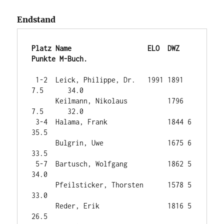
Endstand
Platz Name                   ELO  DWZ  
Punkte M-Buch.
 1-2  Leick, Philippe, Dr.   1991 1891 
7.5      34.0 

      Keilmann, Nikolaus          1796 
7.5      32.0   

 3-4  Halama, Frank               1844 6        
35.5

      Bulgrin, Uwe                1675 6        
33.5

 5-7  Bartusch, Wolfgang          1862 5        
34.0 

      Pfeilsticker, Thorsten      1578 5        
33.0

      Reder, Erik                 1816 5        
26.5
