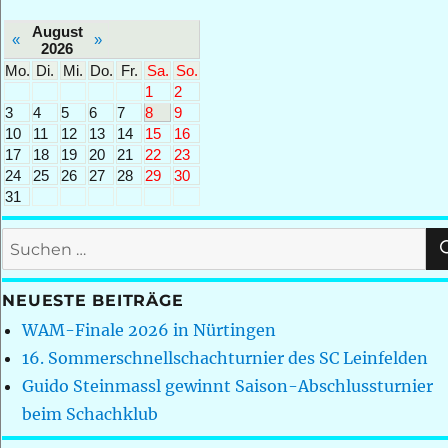
August
«
»
2026
Mo.
Di.
Mi.
Do.
Fr.
Sa.
So.
1
2
3
4
5
6
7
8
9
10
11
12
13
14
15
16
17
18
19
20
21
22
23
24
25
26
27
28
29
30
31
Suchen
nach:
NEUESTE BEITRÄGE
WAM-Finale 2026 in Nürtingen
16. Sommerschnellschachturnier des SC Leinfelden
Guido Steinmassl gewinnt Saison-Abschlussturnier
beim Schachklub