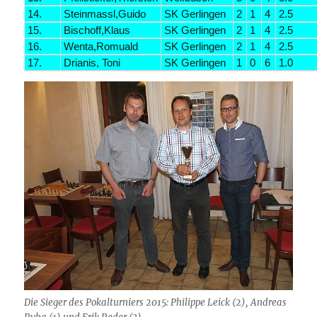
14.
Steinmassl,Guido
SK Gerlingen
2
1
4
2.5
15.
Bischoff,Klaus
SK Gerlingen
2
1
4
2.5
16.
Wenta,Romuald
SK Gerlingen
2
1
4
2.5
17.
Drianis, Toni
SK Gerlingen
1
0
6
1.0
Die Sieger des Pokalturniers 2015: Philippe Leick (2), Andreas