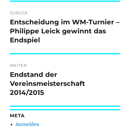
Beitragsnavigation
ZURÜCK
Entscheidung im WM-Turnier –
Vorheriger
Beitrag:
Philippe Leick gewinnt das
Endspiel
WEITER
Endstand der
Nächster
Beitrag:
Vereinsmeisterschaft
2014/2015
META
Anmelden