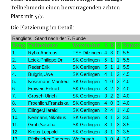
Teilnehmerin einen hervorragenden achten
Platz mit 4/7.
Die Platzierung im Detail:
Rangliste: Stand nach der 7. Runde
Rang
Teilnehmer
Verein/Ort
S
R
V
Punkt
1.
Ryba,Andreas
TSF Ditzingen
4
3
0
5.5
2.
Leick,Philippe,Dr
SK Gerlingen
5
1
1
5.5
3.
Reder,Erik
SK Gerlingen
5
1
1
5.5
4.
Bulgrin,Uwe
SK Gerlingen
4
1
2
4.5
5.
Kossmann,Manfred
SK Gerlingen
4
0
3
4.0
6.
Frowein,Eckart
SK Gerlingen
3
2
2
4.0
7.
Grosch,Ulrich
SK Gerlingen
3
2
2
4.0
8.
Froehlich,Franziska
SK Gerlingen
4
0
3
4.0
9.
Ellinger,Harald
SK Gerlingen
2
4
1
4.0
10.
Keilmann,Nikolaus
SK Gerlingen
3
1
3
3.5
11.
Grob,Sascha
SK Gerlingen
3
1
3
3.5
12.
Krebs,Leopold
SK Gerlingen
3
1
3
3.5
13.
Pfeilsticker,Thorsten
Wolfbusch
3
0
4
3.0