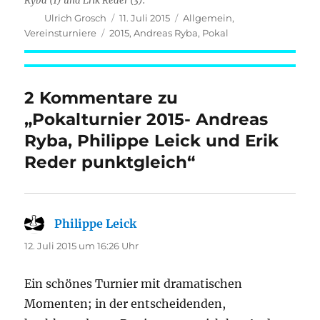
Ryba (1) und Erik Reder (3).
Autor
Veröffentlicht
Kategorien
Ulrich Grosch
11. Juli 2015
Allgemein
,
am
Schlagwörter
Vereinsturniere
2015
,
Andreas Ryba
,
Pokal
2 Kommentare zu
„Pokalturnier 2015- Andreas
Ryba, Philippe Leick und Erik
Reder punktgleich“
Philippe Leick
sagt:
12. Juli 2015 um 16:26 Uhr
Ein schönes Turnier mit dramatischen
Momenten; in der entscheidenden,