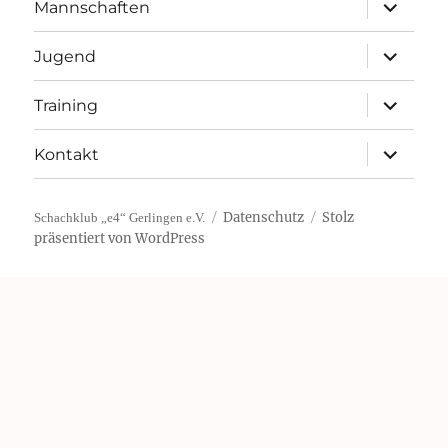
Unterme
Mannschaften
öffnen
Unterme
Jugend
öffnen
Unterme
Training
öffnen
Unterme
Kontakt
öffnen
Datenschutz
Stolz
Schachklub „e4“ Gerlingen e.V.
präsentiert von WordPress