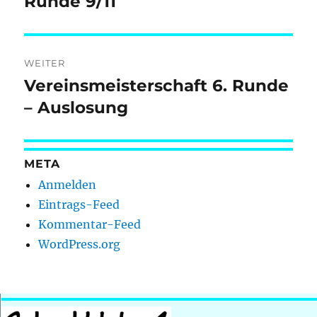
Runde 9/11
WEITER
Vereinsmeisterschaft 6. Runde
Nächster
Beitrag:
– Auslosung
META
Anmelden
Eintrags-Feed
Kommentar-Feed
WordPress.org