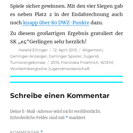
Spiele sicher gewinnen. Mit den vier Siegen gab
es neben Platz 2 in der Endabrechnung auch
noch
knapp über 80 DWZ-Punkte
dazu.
Zu diesem großartigen Ergebnis gratuliert der
SK „e4“Gerlingen sehr herzlich!
Autor
Veröffentlicht
Kategorien
Harald Ellinger
12. April 2015
Allgemein
,
am
Gerlinger Anzeiger
,
Gerlinger Spieler
,
Jugend
,
Schlagwörter
Turnierergebnisse
2015
,
Franziska Froehlich
,
WJEM
,
Württembergische Jugendmeisterschaft
Schreibe einen Kommentar
Deine E-Mail-Adresse wird nicht veröffentlicht.
Erforderliche Felder sind mit
*
markiert
KOMMENTAR
*