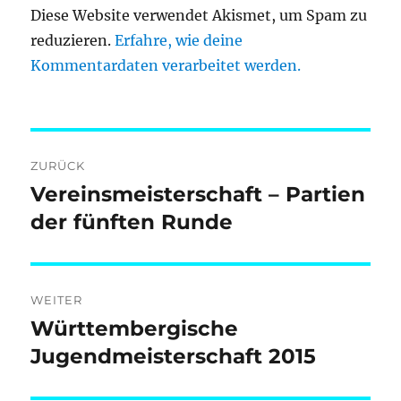
Diese Website verwendet Akismet, um Spam zu
reduzieren.
Erfahre, wie deine
Kommentardaten verarbeitet werden.
Beitragsnavigation
ZURÜCK
Vereinsmeisterschaft – Partien
Vorheriger
Beitrag:
der fünften Runde
WEITER
Württembergische
Nächster
Beitrag:
Jugendmeisterschaft 2015