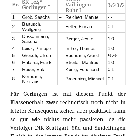
SK „e4“
Br.
–
Vaihingen-
3,5:3,5
Gerlingen I
Rohr I
1
Grob, Sascha
–
Reichert, Manuel
-:-
Bartusch,
2
–
Feller, Florian
0:1
Wolfgang
Dreschmann,
3
–
Berger, Jesko
1:0
Sascha
4
Leick, Philippe
–
Imhof, Thomas
1:0
5
Grosch, Ulrich
–
Baumann, Arend
½:½
6
Halama, Frank
–
Streiter, Manfred
1:0
7
Reder, Erik
–
König, Ferdinand
0:1
Keilmann,
8
–
Braeuning, Michael
0:1
Nikolaus
Für Gerlingen ist mit diesem Punkt der
Klassenerhalt zwar rechnerisch noch nicht in
letzter Konsequenz sicher, aber praktisch kann
so gut wie nichts mehr passieren, da die
Verfolger DJK Stuttgart-Süd und Sindelfingen