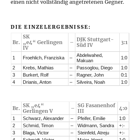
einen nicht vollständig angetretenen Gegner.
DIE EINZELERGEBNISSE:
SK
DJK Stuttgart-
Br.
„e4“ Gerlingen
–
3:1
Süd IV
IV
Abdelwahed,
1
Froehlich, Franziska
–
1:0
Makuan
2
Krebs, Mathias
–
Passoglou, Diego
1:0
3
Burkert, Rolf
–
Ragner, John
0:1
4
Drianis, Anton
–
Silveira, Noah
1:0
SK „e4“
SG Fasanenhof
Br.
–
4:0
Gerlingen V
III
1
Schwarz, Alexander
–
Pfeifer, Emilie
1:0
2
Schmid, Timon
–
Widmann, Sandra
+:-
3
Blaga, Victor
–
Steinfeld, Atreju
+:-
4
Schmidt, Victor
–
Maier, Horst
1:0