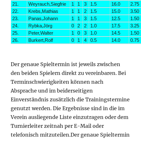
21.
Weyrauch,Siegfrie
1
1
3
1.5
16.0
2.75
22.
Krebs,Mathias
1
1
2
1.5
15.0
3.50
23.
Panas,Johann
1
1
3
1.5
12.5
1.50
24.
Rybka,Jörg
0
2
2
1.0
17.5
3.25
25.
Peter,Walter
1
0
3
1.0
14.5
1.50
26.
Burkert,Rolf
0
1
4
0.5
14.0
0.75
Der genaue Spieltermin ist jeweils zwischen
den beiden Spielern direkt zu vereinbaren. Bei
Terminschwierigkeiten können nach
Absprache und im beiderseitigen
Einverständnis zusätzlich die Trainingstermine
genutzt werden. Die Ergebnisse sind in die im
Verein ausliegende Liste einzutragen oder dem
Turnierleiter zeitnah per E-Mail oder
telefonisch mitzuteilen.Der genaue Spieltermin