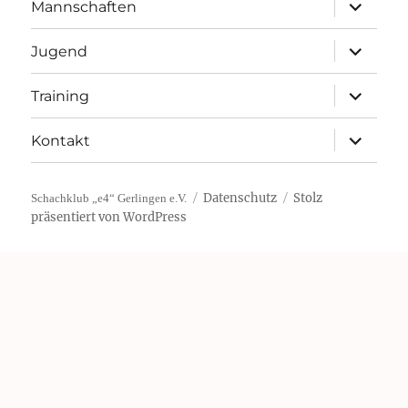
Unterme
Mannschaften
öffnen
Unterme
Jugend
öffnen
Unterme
Training
öffnen
Unterme
Kontakt
öffnen
Datenschutz
Stolz
Schachklub „e4“ Gerlingen e.V.
präsentiert von WordPress