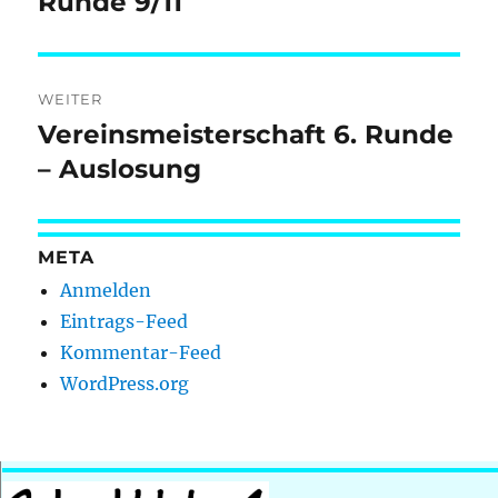
Runde 9/11
WEITER
Vereinsmeisterschaft 6. Runde
Nächster
Beitrag:
– Auslosung
META
Anmelden
Eintrags-Feed
Kommentar-Feed
WordPress.org