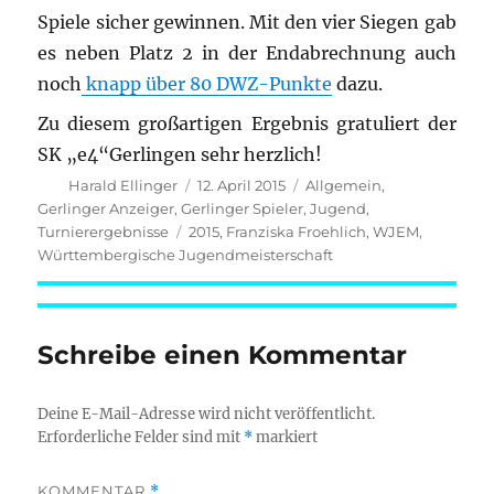
Spiele sicher gewinnen. Mit den vier Siegen gab
es neben Platz 2 in der Endabrechnung auch
noch
knapp über 80 DWZ-Punkte
dazu.
Zu diesem großartigen Ergebnis gratuliert der
SK „e4“Gerlingen sehr herzlich!
Autor
Veröffentlicht
Kategorien
Harald Ellinger
12. April 2015
Allgemein
,
am
Gerlinger Anzeiger
,
Gerlinger Spieler
,
Jugend
,
Schlagwörter
Turnierergebnisse
2015
,
Franziska Froehlich
,
WJEM
,
Württembergische Jugendmeisterschaft
Schreibe einen Kommentar
Deine E-Mail-Adresse wird nicht veröffentlicht.
Erforderliche Felder sind mit
*
markiert
KOMMENTAR
*