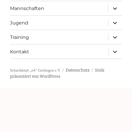
Unterme
Mannschaften
öffnen
Unterme
Jugend
öffnen
Unterme
Training
öffnen
Unterme
Kontakt
öffnen
Datenschutz
Stolz
Schachklub „e4“ Gerlingen e.V.
präsentiert von WordPress