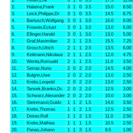
2.
Halama,Frank
3
1
0
3.5
15.0
8.50
3.
Leick,Philippe,Dr
3
1
0
3.5
14.5
8.75
4.
Bartusch,Wolfgang
3
0
1
3.0
16.0
8.00
5.
Frowein,Eckart
3
0
1
3.0
13.0
6.00
6.
Ellinger,Harald
3
0
1
3.0
13.0
5.00
7.
Graf,Maximilian
2
1
1
2.5
15.5
7.25
8.
Grosch,Ulrich
2
1
1
2.5
13.5
6.00
9.
Keilmann,Nikolaus
2
1
1
2.5
12.0
4.75
10.
Wenta,Romuald
2
1
1
2.5
11.0
3.50
11.
Serras,Nuno
2
0
2
2.0
14.5
4.00
12.
Bulgrin,Uwe
2
0
2
2.0
13.0
2.50
12.
Krebs,Leopold
2
0
2
2.0
13.0
2.50
14.
Tansek,Branko,Dr.
2
0
2
2.0
12.5
3.00
15.
Schwarz,Alexander
2
0
2
2.0
10.0
3.00
16.
Steinmassl,Guido
1
1
2
1.5
14.0
3.50
17.
Krebs,Thomas
1
1
2
1.5
12.5
2.50
18.
Deiner,Rolf
1
1
2
1.5
11.0
2.50
19.
Krebs,Mathias
1
1
1
1.5
10.5
2.50
20.
Panas,Johann
1
1
3
1.5
8.5
1.00