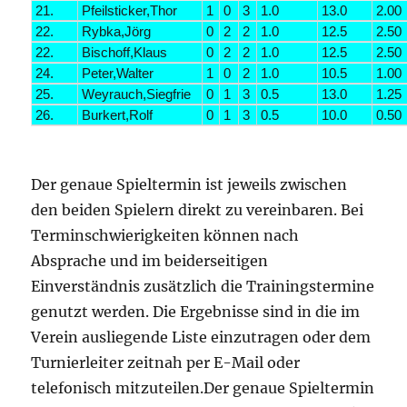
21.
Pfeilsticker,Thor
1
0
3
1.0
13.0
2.00
22.
Rybka,Jörg
0
2
2
1.0
12.5
2.50
22.
Bischoff,Klaus
0
2
2
1.0
12.5
2.50
24.
Peter,Walter
1
0
2
1.0
10.5
1.00
25.
Weyrauch,Siegfrie
0
1
3
0.5
13.0
1.25
26.
Burkert,Rolf
0
1
3
0.5
10.0
0.50
Der genaue Spieltermin ist jeweils zwischen
den beiden Spielern direkt zu vereinbaren. Bei
Terminschwierigkeiten können nach
Absprache und im beiderseitigen
Einverständnis zusätzlich die Trainingstermine
genutzt werden. Die Ergebnisse sind in die im
Verein ausliegende Liste einzutragen oder dem
Turnierleiter zeitnah per E-Mail oder
telefonisch mitzuteilen.Der genaue Spieltermin