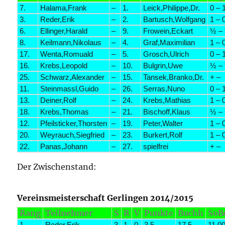
7.
Halama,Frank
–
1.
Leick,Philippe,Dr.
0 – 
3.
Reder,Erik
–
2.
Bartusch,Wolfgang
1 – 
6.
Ellinger,Harald
–
9.
Frowein,Eckart
½ –
8.
Keilmann,Nikolaus
–
4.
Graf,Maximilian
1 – 
17.
Wenta,Romuald
–
5.
Grosch,Ulrich
0 – 
16.
Krebs,Leopold
–
10.
Bulgrin,Uwe
½ –
25.
Schwarz,Alexander
–
15.
Tansek,Branko,Dr.
+ –
11.
Steinmassl,Guido
–
26.
Serras,Nuno
0 – 
13.
Deiner,Rolf
–
24.
Krebs,Mathias
1 – 
18.
Krebs,Thomas
–
21.
Bischoff,Klaus
½ –
12.
Pfeilsticker,Thorsten
–
19.
Peter,Walter
1 – 
20.
Weyrauch,Siegfried
–
23.
Burkert,Rolf
1 – 
22.
Panas,Johann
–
27.
spielfrei
+ –
Der Zwischenstand:
Vereinsmeisterschaft Gerlingen 2014/2015
Rang
Teilnehmer
S
R
V
Punkte
Buchh
SoB
1.
Reder,Erik
3
1
0
3.5
17.5
11.0