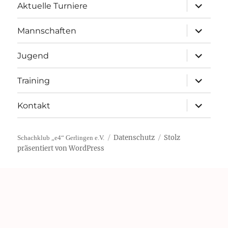
Unterme
Aktuelle Turniere
öffnen
Unterme
Mannschaften
öffnen
Unterme
Jugend
öffnen
Unterme
Training
öffnen
Unterme
Kontakt
öffnen
Datenschutz
Stolz
Schachklub „e4“ Gerlingen e.V.
präsentiert von WordPress