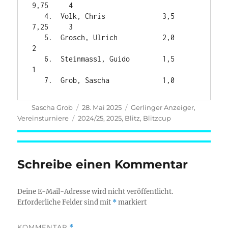
9,75     4

   4.  Volk, Chris              3,5     
7,25     3

   5.  Grosch, Ulrich           2,0              
2

   6.  Steinmassl, Guido        1,5              
1

Autor
Veröffentlicht
Kategorien
Sascha Grob
28. Mai 2025
Gerlinger Anzeiger
,
am
Schlagwörter
Vereinsturniere
2024/25
,
2025
,
Blitz
,
Blitzcup
Schreibe einen Kommentar
Deine E-Mail-Adresse wird nicht veröffentlicht.
Erforderliche Felder sind mit
*
markiert
KOMMENTAR
*