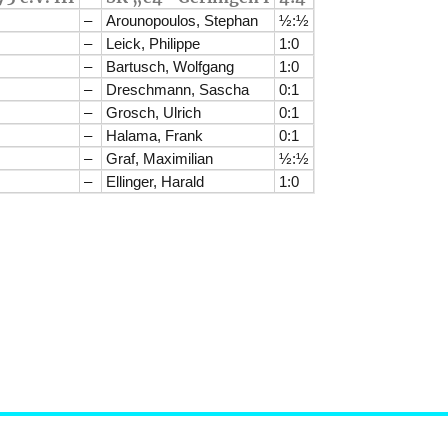
–
Arounopoulos, Stephan
½:½
–
Leick, Philippe
1:0
–
Bartusch, Wolfgang
1:0
–
Dreschmann, Sascha
0:1
–
Grosch, Ulrich
0:1
–
Halama, Frank
0:1
–
Graf, Maximilian
½:½
–
Ellinger, Harald
1:0