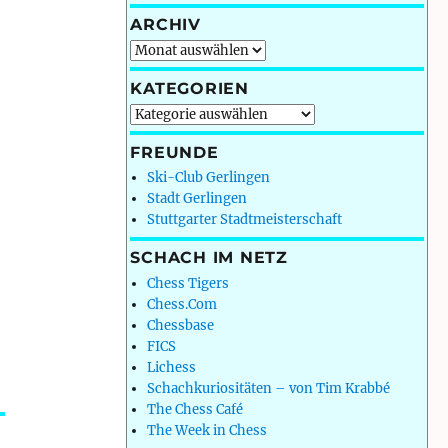
ARCHIV
Archiv
KATEGORIEN
Kategorien
FREUNDE
Ski-Club Gerlingen
Stadt Gerlingen
Stuttgarter Stadtmeisterschaft
SCHACH IM NETZ
Chess Tigers
Chess.Com
Chessbase
FICS
Lichess
Schachkuriositäten – von Tim Krabbé
The Chess Café
The Week in Chess