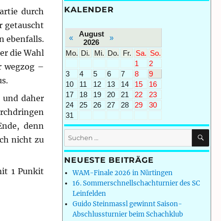
KALENDER
artie durch
r getauscht
August
«
»
 ebenfalls.
2026
er die Wahl
Mo.
Di.
Mi.
Do.
Fr.
Sa.
So.
1
2
er wegzog –
3
4
5
6
7
8
9
s.
10
11
12
13
14
15
16
17
18
19
20
21
22
23
t und daher
24
25
26
27
28
29
30
durchdringen
31
Ende, denn
SU
Suchen
ch nicht zu
nach:
NEUESTE BEITRÄGE
it 1 Punkit
WAM-Finale 2026 in Nürtingen
16. Sommerschnellschachturnier des SC
Leinfelden
Guido Steinmassl gewinnt Saison-
Abschlussturnier beim Schachklub