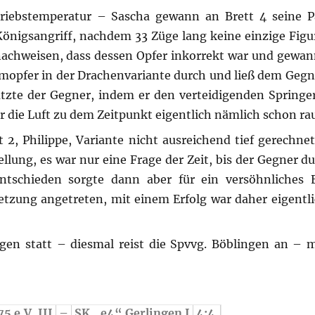
triebstemperatur – Sascha gewann an Brett 4 seine P
 Königsangriff, nachdem 33 Züge lang keine einzige Figu
achweisen, dass dessen Opfer inkorrekt war und gewann
rmopfer in der Drachenvariante durch und ließ dem Gegn
ützte der Gegner, indem er den verteidigenden Spring
 die Luft zu dem Zeitpunkt eigentlich nämlich schon rau
 2, Philippe, Variante nicht ausreichend tief gerechne
tellung, es war nur eine Frage der Zeit, bis der Gegner 
tschieden sorgte dann aber für ein versöhnliches 
etzung angetreten, mit einem Erfolg war daher eigentli
ngen statt – diesmal reist die Spvvg. Böblingen an – m
5 e.V. III
–
SK „e4“ Gerlingen I
4:4