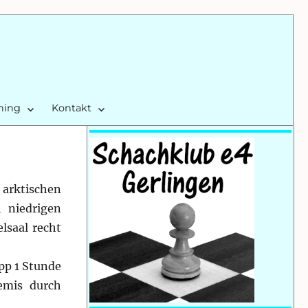
ining
Kontakt
 arktischen
 niedrigen
lsaal recht
pp 1 Stunde
emis durch