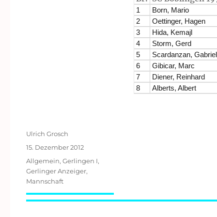
1
Born, Mario
2
Oettinger, Hagen
3
Hida, Kemajl
4
Storm, Gerd
5
Scardanzan, Gabriel
6
Gibicar, Marc
7
Diener, Reinhard
8
Alberts, Albert
Autor
Ulrich Grosch
Veröffentlicht
15. Dezember 2012
am
Kategorien
Allgemein
,
Gerlingen I
,
Gerlinger Anzeiger
,
Mannschaft