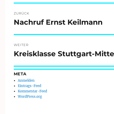
Beitragsnavigation
ZURÜCK
Nachruf Ernst Keilmann
Vorheriger
Beitrag:
WEITER
Kreisklasse Stuttgart-Mitt
Nächster
Beitrag:
META
Anmelden
Eintrags-Feed
Kommentar-Feed
WordPress.org