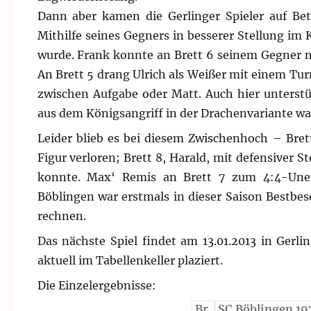
Dann aber kamen die Gerlinger Spieler auf Be
Mithilfe seines Gegners in besserer Stellung im
wurde. Frank konnte an Brett 6 seinem Gegner n
An Brett 5 drang Ulrich als Weißer mit einem Tu
zwischen Aufgabe oder Matt. Auch hier unterst
aus dem Königsangriff in der Drachenvariante war
Leider blieb es bei diesem Zwischenhoch – Brett
Figur verloren; Brett 8, Harald, mit defensiver S
konnte. Max‘ Remis an Brett 7 zum 4:4-Unen
Böblingen war erstmals in dieser Saison Bestbes
rechnen.
Das nächste Spiel findet am 13.01.2013 in Gerli
aktuell im Tabellenkeller plaziert.
Die Einzelergebnisse:
Br.
SC Böblingen 197