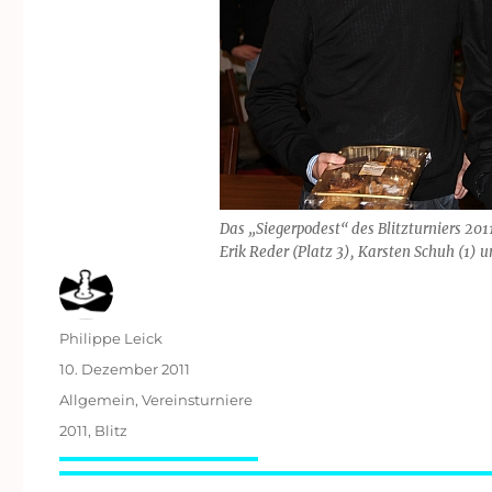
Das „Siegerpodest“ des Blitzturniers 2011
Erik Reder (Platz 3), Karsten Schuh (1) 
Autor
Philippe Leick
Veröffentlicht
10. Dezember 2011
am
Kategorien
Allgemein
,
Vereinsturniere
Schlagwörter
2011
,
Blitz