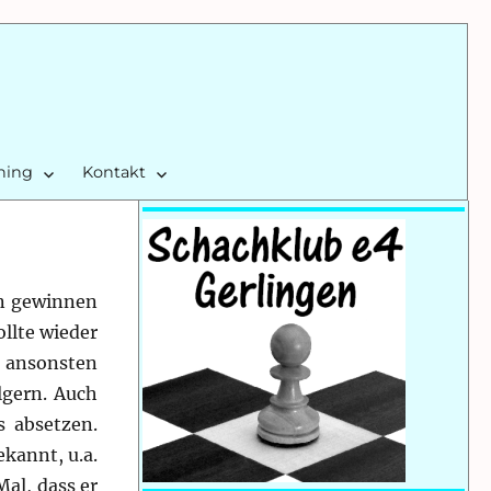
ining
Kontakt
en gewinnen
llte wieder
, ansonsten
lgern. Auch
 absetzen.
ekannt, u.a.
Mal, dass er