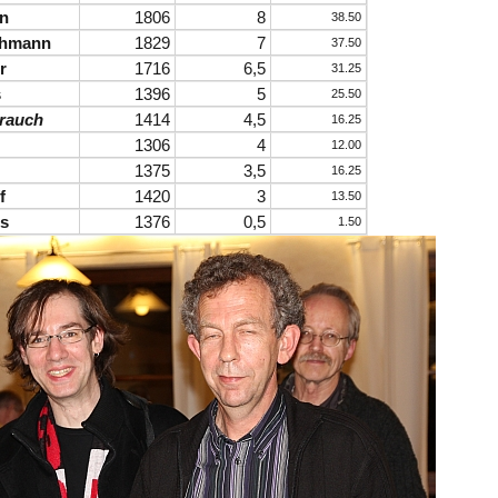
in
1806
8
38.50
chmann
1829
7
37.50
r
1716
6,5
31.25
s
1396
5
25.50
yrauch
1414
4,5
16.25
1306
4
12.00
1375
3,5
16.25
f
1420
3
13.50
bs
1376
0,5
1.50