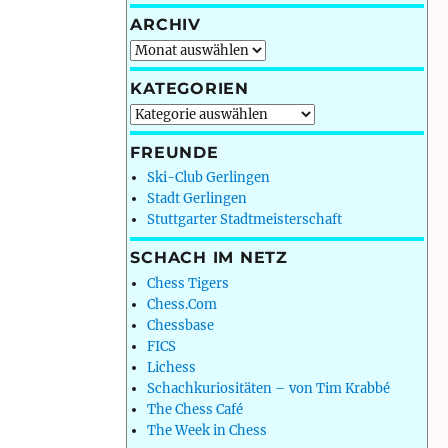
ARCHIV
Archiv
KATEGORIEN
Kategorien
FREUNDE
Ski-Club Gerlingen
Stadt Gerlingen
Stuttgarter Stadtmeisterschaft
SCHACH IM NETZ
Chess Tigers
Chess.Com
Chessbase
FICS
Lichess
Schachkuriositäten – von Tim Krabbé
The Chess Café
The Week in Chess