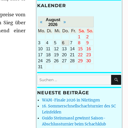
KALENDER
rpreise vom
August
«
»
n Sieg über
2026
hend einer
Mo.
Di.
Mi.
Do.
Fr.
Sa.
So.
1
2
3
4
5
6
7
8
9
10
11
12
13
14
15
16
17
18
19
20
21
22
23
24
25
26
27
28
29
30
31
SU
Suchen
nach:
NEUESTE BEITRÄGE
WAM-Finale 2026 in Nürtingen
16. Sommerschnellschachturnier des SC
Leinfelden
Guido Steinmassl gewinnt Saison-
Abschlussturnier beim Schachklub