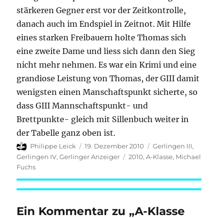
stärkeren Gegner erst vor der Zeitkontrolle,
danach auch im Endspiel in Zeitnot. Mit Hilfe
eines starken Freibauern holte Thomas sich
eine zweite Dame und liess sich dann den Sieg
nicht mehr nehmen. Es war ein Krimi und eine
grandiose Leistung von Thomas, der GIII damit
wenigsten einen Manschaftspunkt sicherte, so
dass GIII Mannschaftspunkt- und
Brettpunkte- gleich mit Sillenbuch weiter in
der Tabelle ganz oben ist.
Autor
Veröffentlicht
Kategorien
Philippe Leick
19. Dezember 2010
Gerlingen III
,
am
Schlagwörter
Gerlingen IV
,
Gerlinger Anzeiger
2010
,
A-Klasse
,
Michael
Fuchs
Ein Kommentar zu „A-Klasse