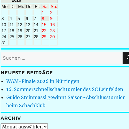
2026
Mo.
Di.
Mi.
Do.
Fr.
Sa.
So.
1
2
3
4
5
6
7
8
9
10
11
12
13
14
15
16
17
18
19
20
21
22
23
24
25
26
27
28
29
30
31
Suchen
nach:
NEUESTE BEITRÄGE
WAM-Finale 2026 in Nürtingen
16. Sommerschnellschachturnier des SC Leinfelden
Guido Steinmassl gewinnt Saison-Abschlussturnier
beim Schachklub
ARCHIV
Archiv