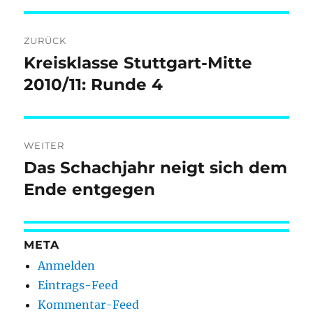
Beitragsnavigation
ZURÜCK
Kreisklasse Stuttgart-Mitte
Vorheriger
Beitrag:
2010/11: Runde 4
WEITER
Das Schachjahr neigt sich dem
Nächster
Beitrag:
Ende entgegen
META
Anmelden
Eintrags-Feed
Kommentar-Feed