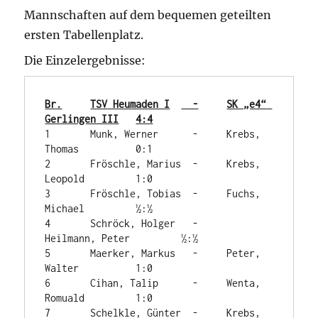
Mannschaften auf dem bequemen geteilten
ersten Tabellenplatz.
Die Einzelergebnisse:
Br.	TSV Heumaden I	  -	SK „e4“ 
Gerlingen III	4:4
1	Munk, Werner	  -	Krebs, 
Thomas	        0:1

2	Fröschle, Marius  -	Krebs, 
Leopold	        1:0

3	Fröschle, Tobias  -	Fuchs, 
Michael	        ½:½

4	Schröck, Holger	  -	
Heilmann, Peter	        ½:½

5	Maerker, Markus	  -	Peter, 
Walter	        1:0

6	Cihan, Talip	  -	Wenta, 
Romuald	        1:0

7	Schelkle, Günter  -	Krebs, 