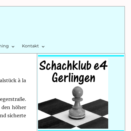
ining
Kontakt
lstück à la
egerstraße.
n den höher
nd sicherte