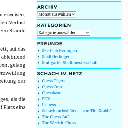
ARCHIV
Archiv
m erweisen,
den Verlust
KATEGORIEN
Beim Stande
Kategorien
FREUNDE
tt, auf das
Ski-Club Gerlingen
s ablehnend
Stadt Gerlingen
Stuttgarter Stadtmeisterschaft
ben, gelang
erzweiflung
SCHACH IM NETZ
reitung zur
Chess Tigers
Chess.Com
Chessbase
es, als die
FICS
Lichess
f Platz eins
Schachkuriositäten – von Tim Krabbé
The Chess Café
The Week in Chess