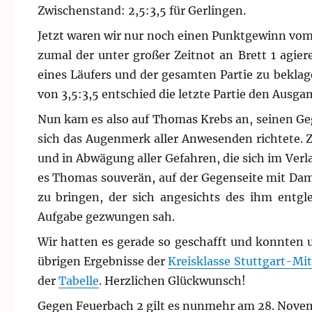
Zwischenstand: 2,5:3,5 für Gerlingen.
Jetzt waren wir nur noch einen Punktgewinn vom 
zumal der unter großer Zeitnot an Brett 1 agier
eines Läufers und der gesamten Partie zu bekla
von 3,5:3,5 entschied die letzte Partie den Ausg
Nun kam es also auf Thomas Krebs an, seinen Gegn
sich das Augenmerk aller Anwesenden richtete. 
und in Abwägung aller Gefahren, die sich im Ver
es Thomas souverän, auf der Gegenseite mit Da
zu bringen, der sich angesichts des ihm entgl
Aufgabe gezwungen sah.
Wir hatten es gerade so geschafft und konnten u
übrigen Ergebnisse der
Kreisklasse Stuttgart-Mit
der
Tabelle
. Herzlichen Glückwunsch!
Gegen Feuerbach 2 gilt es nunmehr am 28. Novemb