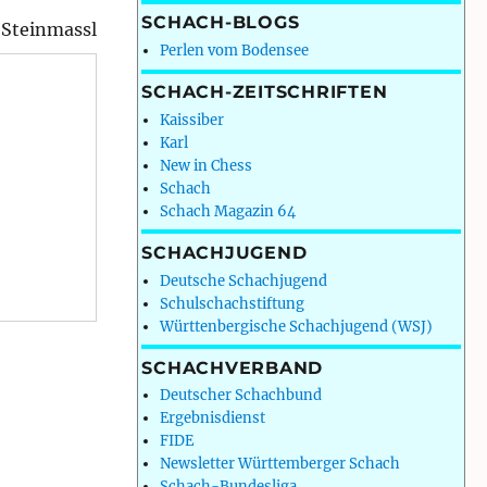
SCHACH-BLOGS
 Steinmassl
Perlen vom Bodensee
SCHACH-ZEITSCHRIFTEN
Kaissiber
Karl
New in Chess
Schach
Schach Magazin 64
SCHACHJUGEND
Deutsche Schachjugend
Schulschachstiftung
Württenbergische Schachjugend (WSJ)
SCHACHVERBAND
Deutscher Schachbund
Ergebnisdienst
FIDE
Newsletter Württemberger Schach
Schach-Bundesliga