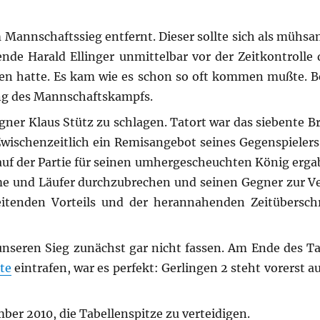
Mannschaftssieg entfernt. Dieser sollte sich als mühsa
ende Harald Ellinger unmittelbar vor der Zeitkontrolle 
gen hatte. Es kam wie es schon so oft kommen mußte. 
ang des Mannschaftskampfs.
er Klaus Stütz zu schlagen. Tatort war das siebente Bre
Zwischenzeitlich ein Remisangebot seines Gegenspieler
lauf der Partie für seinen umhergescheuchten König erga
me und Läufer durchzubrechen und seinen Gegner zur V
eitenden Vorteils und der herannahenden Zeitübersch
nseren Sieg zunächst gar nicht fassen. Am Ende des Tag
te
eintrafen, war es perfekt: Gerlingen 2 steht vorerst au
er 2010, die Tabellenspitze zu verteidigen.