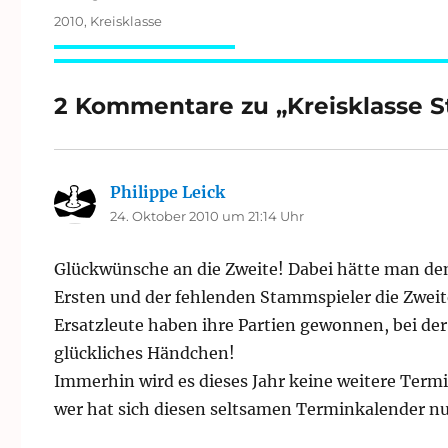
Schlagwörter
2010
,
Kreisklasse
2 Kommentare zu „Kreisklasse St
Philippe Leick
sagt:
24. Oktober 2010 um 21:14 Uhr
Glückwünsche an die Zweite! Dabei hätte man denk
Ersten und der fehlenden Stammspieler die Zweit
Ersatzleute haben ihre Partien gewonnen, bei de
glückliches Händchen!
Immerhin wird es dieses Jahr keine weitere Term
wer hat sich diesen seltsamen Terminkalender n