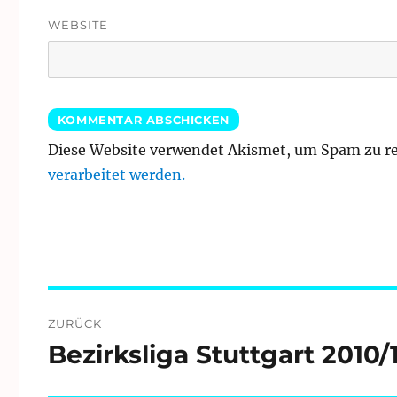
WEBSITE
Diese Website verwendet Akismet, um Spam zu r
verarbeitet werden.
Beitragsnavigation
ZURÜCK
Bezirksliga Stuttgart 2010/
Vorheriger
Beitrag: