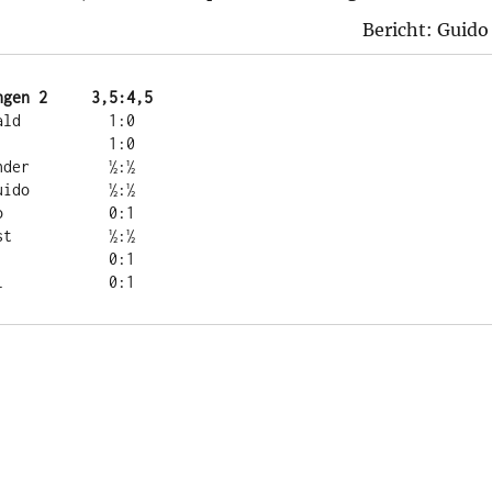
Bericht: Guido
Br. SC Schachmatt Botnang 3 -	SK "e4" Gerlingen 2	3,5:4,5
8   Milarch, Harald	    -	Fuchs, Michael	          0:1