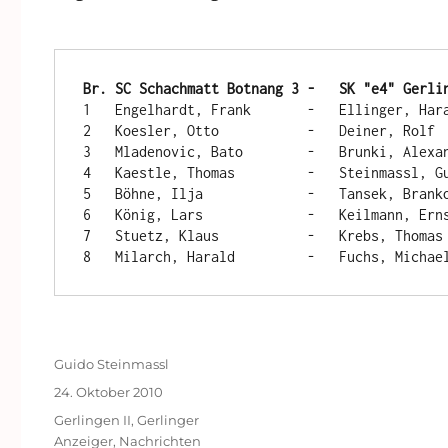
1   Engelhardt, Frank	    -	Ellinger, Harald	  1:0

2   Koesler, Otto	    -	Deiner, Rolf	          1:0

3   Mladenovic, Bato	    -	Brunki, Alexander	  ½:½

4   Kaestle, Thomas	    -	Steinmassl, Guido	  ½:½

5   Böhne, Ilja	            -	Tansek, Branko	          0:1

6   König, Lars	            -	Keilmann, Ernst	          ½:½

7   Stuetz, Klaus	    -	Krebs, Thomas	          0:1

Autor
Guido Steinmassl
Veröffentlicht
24. Oktober 2010
am
Kategorien
Gerlingen II
,
Gerlinger
Anzeiger
,
Nachrichten