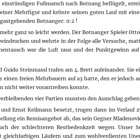
m einstündigen Fußmarsch nach Botnang beflügelt, errei
t einer Mehrfigur und krönte seinen guten Lauf mit ein
r gastgebenden Botnanger: 0:2 !
mehr ganz so leicht werden. Der Botnanger Spieler Otto 
beeindrucken und wehrte in der Folge alle Versuche, mat
entausch war die Luft raus und der Punktgewinn auf
Guido Steinmassl trafen am 4. Brett aufeinander. Sie ei
 einen freien Mehrbauern auf a3 hatte, den er jedoch a
n nicht weiter vorantreiben konnte.
 verbleibenden vier Partien mussten den Ausschlag geben
 und Ernst Keilmann besetzt, trugen dann im Verlauf z
Stellung ein Remisangebot ab, das sein Gegner Mladenovi
h der schlechteren Restbedenkzeit wegen. Unser Se
it gleichfarbigen Läufern und zum wohlverdienten Une