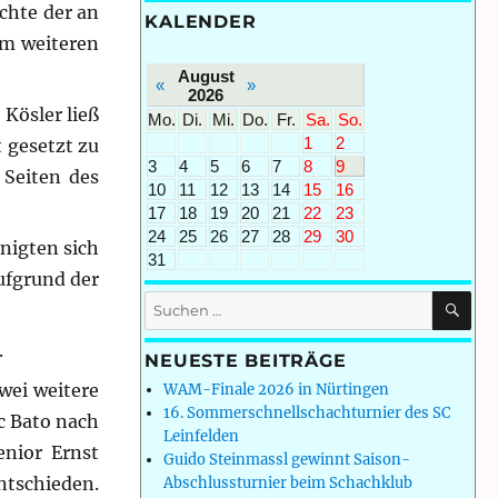
chte der an
KALENDER
em weiteren
August
«
»
2026
Kösler ließ
Mo.
Di.
Mi.
Do.
Fr.
Sa.
So.
1
2
t gesetzt zu
3
4
5
6
7
8
9
 Seiten des
10
11
12
13
14
15
16
17
18
19
20
21
22
23
24
25
26
27
28
29
30
nigten sich
31
ufgrund der
SU
Suchen
nach:
.
NEUESTE BEITRÄGE
wei weitere
WAM-Finale 2026 in Nürtingen
16. Sommerschnellschachturnier des SC
c Bato nach
Leinfelden
nior Ernst
Guido Steinmassl gewinnt Saison-
ntschieden.
Abschlussturnier beim Schachklub