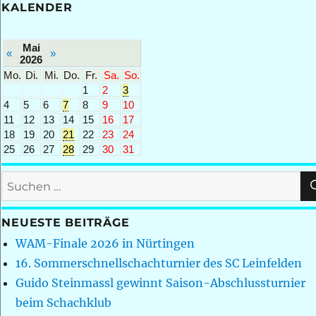
KALENDER
Mai
«
»
2026
Mo.
Di.
Mi.
Do.
Fr.
Sa.
So.
1
2
3
4
5
6
7
8
9
10
11
12
13
14
15
16
17
18
19
20
21
22
23
24
25
26
27
28
29
30
31
Suchen
nach:
NEUESTE BEITRÄGE
WAM-Finale 2026 in Nürtingen
16. Sommerschnellschachturnier des SC Leinfelden
Guido Steinmassl gewinnt Saison-Abschlussturnier
beim Schachklub