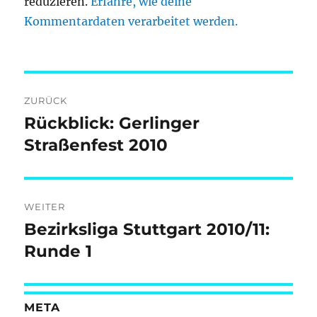
reduzieren.
Erfahre, wie deine
Kommentardaten verarbeitet werden.
Beitragsnavigation
ZURÜCK
Rückblick: Gerlinger
Vorheriger
Beitrag:
Straßenfest 2010
WEITER
Bezirksliga Stuttgart 2010/11:
Nächster
Beitrag:
Runde 1
META