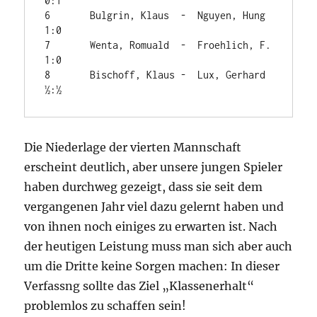
0:1

6	Bulgrin, Klaus	-  Nguyen, Hung	     
1:0

7	Wenta, Romuald	-  Froehlich, F.     
1:0

8	Bischoff, Klaus	-  Lux, Gerhard	     
½:½
Die Niederlage der vierten Mannschaft
erscheint deutlich, aber unsere jungen Spieler
haben durchweg gezeigt, dass sie seit dem
vergangenen Jahr viel dazu gelernt haben und
von ihnen noch einiges zu erwarten ist. Nach
der heutigen Leistung muss man sich aber auch
um die Dritte keine Sorgen machen: In dieser
Verfassng sollte das Ziel „Klassenerhalt“
problemlos zu schaffen sein!