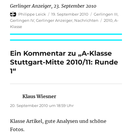
Gerlinger Anzeiger, 23. September 2010
Autor
Veröffentlicht
Kategorien
Philippe Leick
19. September 2010
Gerlingen III
,
am
Schlagwörter
Gerlingen IV
,
Gerlinger Anzeiger
,
Nachrichten
2010
,
A-
Klasse
Ein Kommentar zu „A-Klasse
Stuttgart-Mitte 2010/11: Runde
1“
Klaus Wiesner
sagt:
20. September 2010 um 18:59 Uhr
Klasse Artikel, gute Analysen und schöne
Fotos.