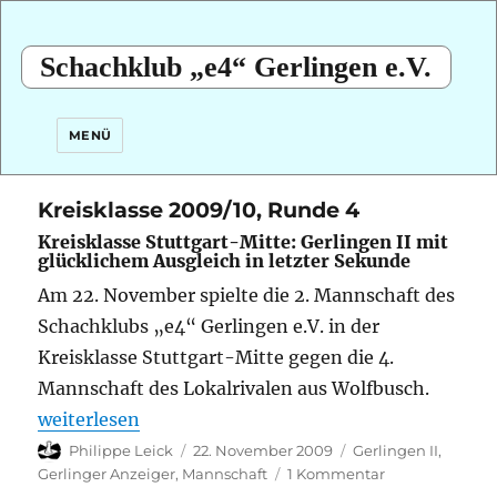
Schachklub „e4“ Gerlingen e.V.
MENÜ
Kreisklasse 2009/10, Runde 4
Kreisklasse Stuttgart-Mitte: Gerlingen II mit
glücklichem Ausgleich in letzter Sekunde
Am 22. November spielte die 2. Mannschaft des
Schachklubs „e4“ Gerlingen e.V. in der
Kreisklasse Stuttgart-Mitte gegen die 4.
Mannschaft des Lokalrivalen aus Wolfbusch.
„Kreisklasse 2009/10, Runde 4“
weiterlesen
Autor
Veröffentlicht
Kategorien
Philippe Leick
22. November 2009
Gerlingen II
,
am
zu
Gerlinger Anzeiger
,
Mannschaft
1 Kommentar
Kreisklasse