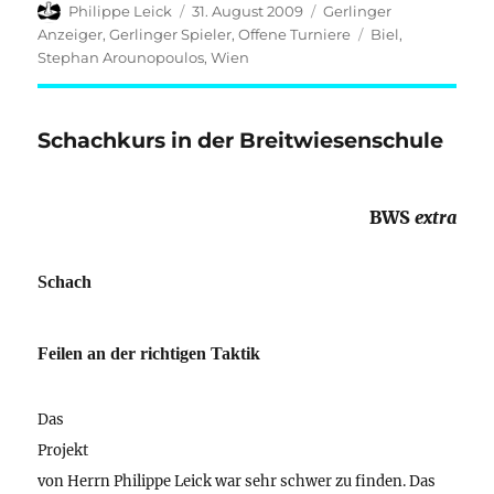
Autor
Veröffentlicht
Kategorien
Philippe Leick
31. August 2009
Gerlinger
am
Schlagwörter
Anzeiger
,
Gerlinger Spieler
,
Offene Turniere
Biel
,
Stephan Arounopoulos
,
Wien
Schachkurs in der Breitwiesenschule
BWS
extra
Schach
Feilen an der richtigen Taktik
Das
Projekt
von Herrn Philippe Leick war sehr schwer zu finden. Das