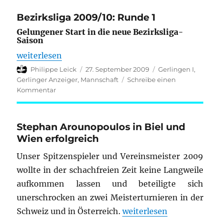
2009/10,
Runde
Bezirksliga 2009/10: Runde 1
2
Gelungener Start in die neue Bezirksliga-
Saison
„Bezirksliga 2009/10: Runde 1“
weiterlesen
Autor
Veröffentlicht
Kategorien
Philippe Leick
27. September 2009
Gerlingen I
,
am
Gerlinger Anzeiger
,
Mannschaft
Schreibe einen
zu
Kommentar
Bezirksliga
2009/10:
Runde
Stephan Arounopoulos in Biel und
1
Wien erfolgreich
Unser Spitzenspieler und Vereinsmeister 2009
wollte in der schachfreien Zeit keine Langweile
aufkommen lassen und beteiligte sich
unerschrocken an zwei Meisterturnieren in der
„Stephan Arounopoulos i
Schweiz und in Österreich.
weiterlesen