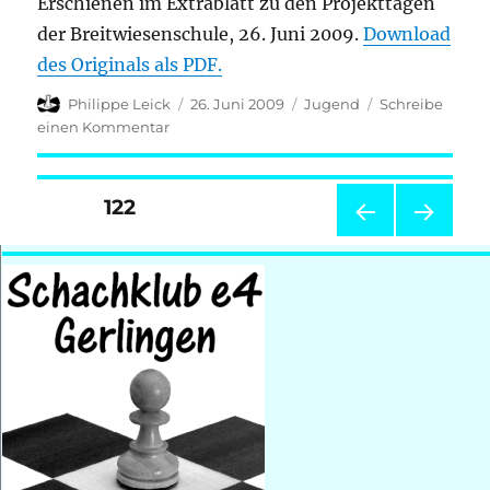
Erschienen im Extrablatt zu den Projekttagen
der Breitwiesenschule, 26. Juni 2009.
Download
des Originals als PDF.
Autor
Veröffentlicht
Kategorien
Philippe Leick
26. Juni 2009
Jugend
Schreibe
am
zu
einen Kommentar
Schachkurs
in
der
Seitennummerierung
SEITE
122
Breitwiesenschule
der
VOR
NÄC
HERI
HSTE
GE
SEIT
Beiträge
SEIT
E
E