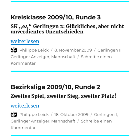
2009/10,
Runde
Kreisklasse 2009/10, Runde 3
4
SK „e4“ Gerlingen 2: Glückliches, aber nicht
unverdientes Unentschieden
„Kreisklasse 2009/10, Runde 3“
weiterlesen
Autor
Veröffentlicht
Kategorien
Philippe Leick
8. November 2009
Gerlingen II
,
am
Gerlinger Anzeiger
,
Mannschaft
Schreibe einen
zu
Kommentar
Kreisklasse
2009/10,
Runde
Bezirksliga 2009/10, Runde 2
3
Zweites Spiel, zweiter Sieg, zweiter Platz!
„Bezirksliga 2009/10, Runde 2“
weiterlesen
Autor
Veröffentlicht
Kategorien
Philippe Leick
18. Oktober 2009
Gerlingen I
,
am
Gerlinger Anzeiger
,
Mannschaft
Schreibe einen
zu
Kommentar
Bezirksliga