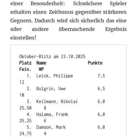
einer Besonderheit: Schwächere Spieler
erhalten einen Zeitbonus gegenüber stärkeren
Gegnern. Dadurch wird sich sicherlich das eine
oder andere überraschende Ergebnis
einstellen!
Platz  Name                 Punkte   
Fein.   WP
   1.  Leick, Philippe          7,5             
12

   2.  Bulgrin, Uwe             6,5             
10

   3.  Keilmann, Nikolai        6,0    
25,50     8

   4.  Halama, Frank            6,0    
25,25     6

   5.  Damson, Mark             6,0    
24,75     4
