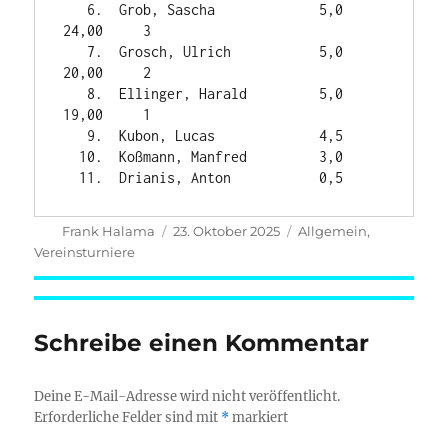
   6.  Grob, Sascha             5,0    
24,00     3

   7.  Grosch, Ulrich           5,0    
20,00     2

   8.  Ellinger, Harald         5,0    
19,00     1

   9.  Kubon, Lucas             4,5

  10.  Koßmann, Manfred         3,0

Autor
Veröffentlicht
Kategorien
Frank Halama
23. Oktober 2025
Allgemein
,
am
Vereinsturniere
Schreibe einen Kommentar
Deine E-Mail-Adresse wird nicht veröffentlicht.
Erforderliche Felder sind mit
*
markiert