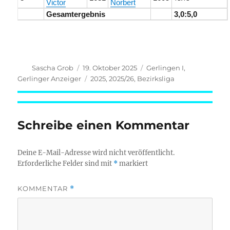
Victor
Norbert
Gesamtergebnis
3,0:5,0
Autor
Veröffentlicht
Kategorien
Sascha Grob
19. Oktober 2025
Gerlingen I
,
am
Schlagwörter
Gerlinger Anzeiger
2025
,
2025/26
,
Bezirksliga
Schreibe einen Kommentar
Deine E-Mail-Adresse wird nicht veröffentlicht.
Erforderliche Felder sind mit
*
markiert
KOMMENTAR
*