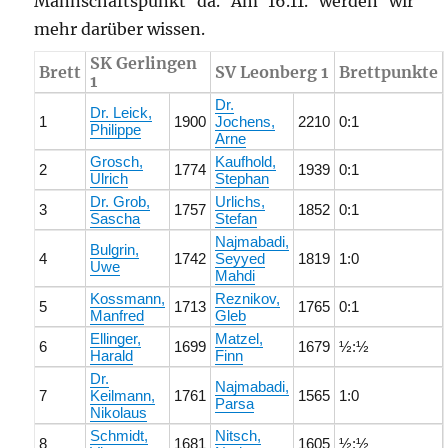
Mannschaftspunkt da. Am 16.11. werden wir
mehr darüber wissen.
SK Gerlingen
Brett
SV Leonberg 1
Brettpunkte
1
Dr.
Dr. Leick,
1
1900
Jochens,
2210
0:1
Philippe
Arne
Grosch,
Kaufhold,
2
1774
1939
0:1
Ulrich
Stephan
Dr. Grob,
Urlichs,
3
1757
1852
0:1
Sascha
Stefan
Najmabadi,
Bulgrin,
4
1742
Seyyed
1819
1:0
Uwe
Mahdi
Kossmann,
Reznikov,
5
1713
1765
0:1
Manfred
Gleb
Ellinger,
Matzel,
6
1699
1679
½:½
Harald
Finn
Dr.
Najmabadi,
7
Keilmann,
1761
1565
1:0
Parsa
Nikolaus
Schmidt,
Nitsch,
8
1681
1605
½:½