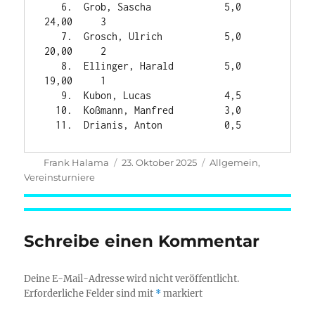
   6.  Grob, Sascha             5,0    
24,00     3

   7.  Grosch, Ulrich           5,0    
20,00     2

   8.  Ellinger, Harald         5,0    
19,00     1

   9.  Kubon, Lucas             4,5

  10.  Koßmann, Manfred         3,0

Autor
Veröffentlicht
Kategorien
Frank Halama
23. Oktober 2025
Allgemein
,
am
Vereinsturniere
Schreibe einen Kommentar
Deine E-Mail-Adresse wird nicht veröffentlicht.
Erforderliche Felder sind mit
*
markiert