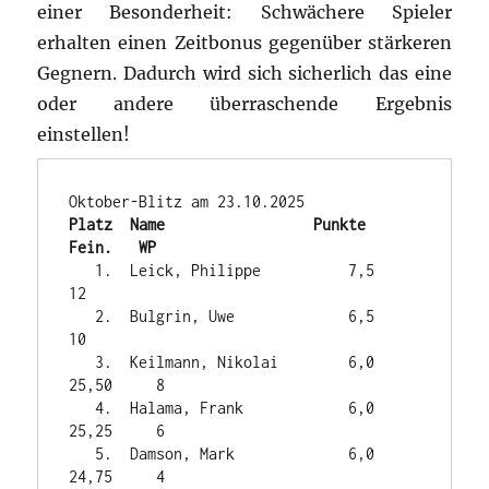
einer Besonderheit: Schwächere Spieler
erhalten einen Zeitbonus gegenüber stärkeren
Gegnern. Dadurch wird sich sicherlich das eine
oder andere überraschende Ergebnis
einstellen!
Platz  Name                 Punkte   
Fein.   WP
   1.  Leick, Philippe          7,5             
12

   2.  Bulgrin, Uwe             6,5             
10

   3.  Keilmann, Nikolai        6,0    
25,50     8

   4.  Halama, Frank            6,0    
25,25     6

   5.  Damson, Mark             6,0    
24,75     4
