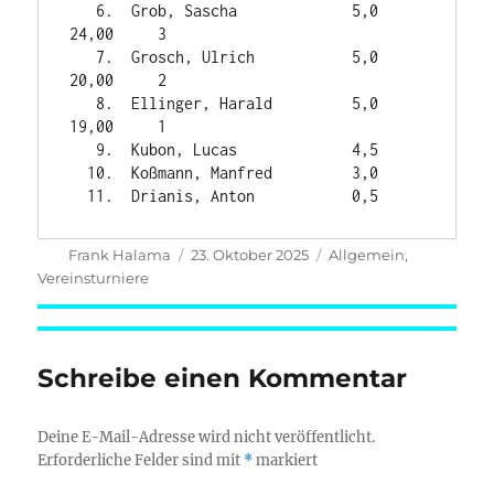
   6.  Grob, Sascha             5,0    
24,00     3

   7.  Grosch, Ulrich           5,0    
20,00     2

   8.  Ellinger, Harald         5,0    
19,00     1

   9.  Kubon, Lucas             4,5

  10.  Koßmann, Manfred         3,0

Autor
Veröffentlicht
Kategorien
Frank Halama
23. Oktober 2025
Allgemein
,
am
Vereinsturniere
Schreibe einen Kommentar
Deine E-Mail-Adresse wird nicht veröffentlicht.
Erforderliche Felder sind mit
*
markiert