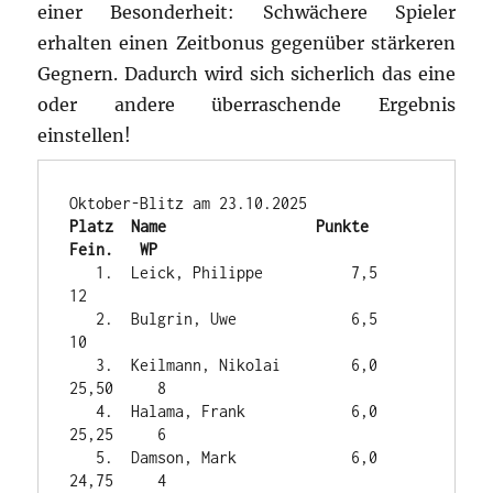
einer Besonderheit: Schwächere Spieler
erhalten einen Zeitbonus gegenüber stärkeren
Gegnern. Dadurch wird sich sicherlich das eine
oder andere überraschende Ergebnis
einstellen!
Platz  Name                 Punkte   
Fein.   WP
   1.  Leick, Philippe          7,5             
12

   2.  Bulgrin, Uwe             6,5             
10

   3.  Keilmann, Nikolai        6,0    
25,50     8

   4.  Halama, Frank            6,0    
25,25     6

   5.  Damson, Mark             6,0    
24,75     4
