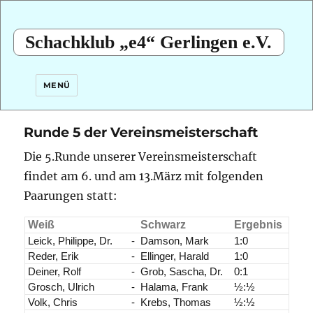
Schachklub „e4“ Gerlingen e.V.
MENÜ
Runde 5 der Vereinsmeisterschaft
Die 5.Runde unserer Vereinsmeisterschaft
findet am 6. und am 13.März mit folgenden
Paarungen statt:
Weiß
Schwarz
Ergebnis
Leick, Philippe, Dr.
-
Damson, Mark
1:0
Reder, Erik
-
Ellinger, Harald
1:0
Deiner, Rolf
-
Grob, Sascha, Dr.
0:1
Grosch, Ulrich
-
Halama, Frank
½:½
Volk, Chris
-
Krebs, Thomas
½:½