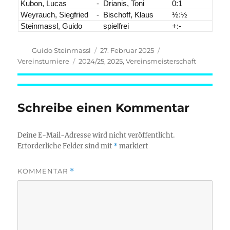
Kubon, Lucas
-
Drianis, Toni
0:1
Weyrauch, Siegfried
-
Bischoff, Klaus
½:½
Steinmassl, Guido
spielfrei
+:-
Autor
Veröffentlicht
Kategorien
Guido Steinmassl
27. Februar 2025
am
Schlagwörter
Vereinsturniere
2024/25
,
2025
,
Vereinsmeisterschaft
Schreibe einen Kommentar
Deine E-Mail-Adresse wird nicht veröffentlicht.
Erforderliche Felder sind mit
*
markiert
KOMMENTAR
*