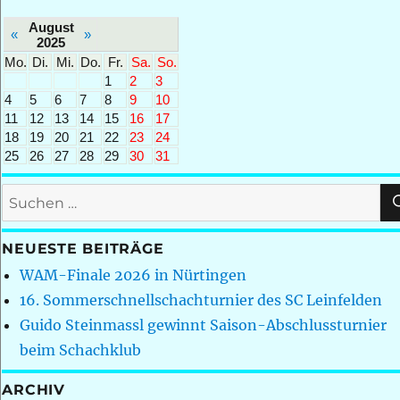
August
«
»
2025
Mo.
Di.
Mi.
Do.
Fr.
Sa.
So.
1
2
3
4
5
6
7
8
9
10
11
12
13
14
15
16
17
18
19
20
21
22
23
24
25
26
27
28
29
30
31
Suchen
nach:
NEUESTE BEITRÄGE
WAM-Finale 2026 in Nürtingen
16. Sommerschnellschachturnier des SC Leinfelden
Guido Steinmassl gewinnt Saison-Abschlussturnier
beim Schachklub
ARCHIV