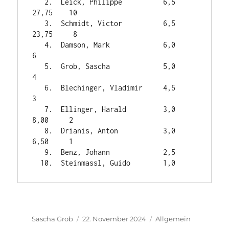
   2.  Leick, Philippe          6,5    
27,75    10

   3.  Schmidt, Victor          6,5    
23,75     8

   4.  Damson, Mark             6,0              
6

   5.  Grob, Sascha             5,0              
4

   6.  Blechinger, Vladimir     4,5              
3

   7.  Ellinger, Harald         3,0     
8,00     2

   8.  Drianis, Anton           3,0     
6,50     1

   9.  Benz, Johann             2,5

Autor
Veröffentlicht
Kategorien
Sascha Grob
22. November 2024
Allgemein