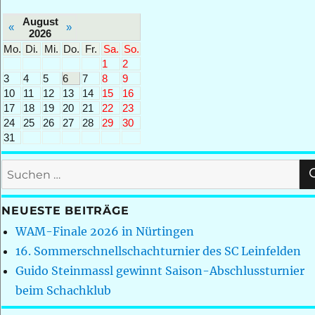
August
«
»
2026
Mo.
Di.
Mi.
Do.
Fr.
Sa.
So.
1
2
3
4
5
6
7
8
9
10
11
12
13
14
15
16
17
18
19
20
21
22
23
24
25
26
27
28
29
30
31
Suchen
nach:
NEUESTE BEITRÄGE
WAM-Finale 2026 in Nürtingen
16. Sommerschnellschachturnier des SC Leinfelden
Guido Steinmassl gewinnt Saison-Abschlussturnier
beim Schachklub