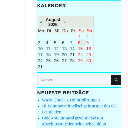
KALENDER
August
«
»
2026
Mo.
Di.
Mi.
Do.
Fr.
Sa.
So.
1
2
3
4
5
6
7
8
9
10
11
12
13
14
15
16
17
18
19
20
21
22
23
24
25
26
27
28
29
30
31
SU
Suchen
nach:
NEUESTE BEITRÄGE
WAM-Finale 2026 in Nürtingen
16. Sommerschnellschachturnier des SC
Leinfelden
Guido Steinmassl gewinnt Saison-
Abschlussturnier beim Schachklub