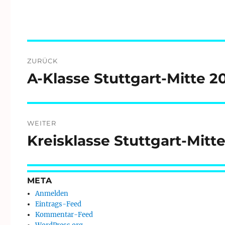
Beitragsnavigation
ZURÜCK
A-Klasse Stuttgart-Mitte 2
Vorheriger
Beitrag:
WEITER
Kreisklasse Stuttgart-Mitt
Nächster
Beitrag:
META
Anmelden
Eintrags-Feed
Kommentar-Feed