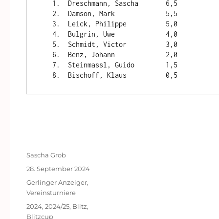
   1.  Dreschmann, Sascha       6,5             12

   2.  Damson, Mark             5,5             10

   3.  Leick, Philippe          5,0              8

   4.  Bulgrin, Uwe             4,0              6

   5.  Schmidt, Victor          3,0              4

   6.  Benz, Johann             2,0              3

   7.  Steinmassl, Guido        1,5              2

Autor
Sascha Grob
Veröffentlicht
28. September 2024
am
Kategorien
Gerlinger Anzeiger
,
Vereinsturniere
Schlagwörter
2024
,
2024/25
,
Blitz
,
Blitzcup