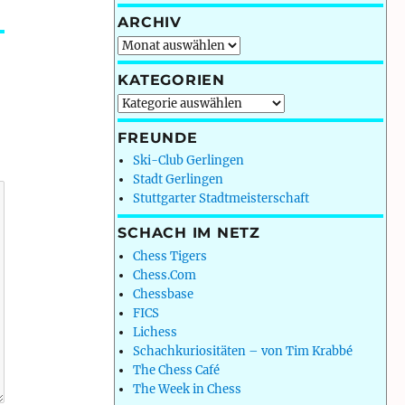
ARCHIV
Archiv
KATEGORIEN
Kategorien
FREUNDE
Ski-Club Gerlingen
Stadt Gerlingen
Stuttgarter Stadtmeisterschaft
SCHACH IM NETZ
Chess Tigers
Chess.Com
Chessbase
FICS
Lichess
Schachkuriositäten – von Tim Krabbé
The Chess Café
The Week in Chess