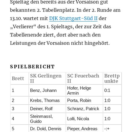
Spieltag den bereits aus der Vorsaison gut
bekannten 2. Tabellenplatz. In der 2. Runde am
13.10. wartet mit
DJK Stuttgart-Süd II
der
„Verlierer“ des 1. Spieltags, der zur Zeit das
Tabellenende ziert, dort aber nach den
Leistungen der Vorsaison nicht hingehört.
SPIELBERICHT
SK Gerlingen
SC Feuerbach
Brettp
Brett
II
II
unkte
Hofer, Helge
1
Benz, Johann
0:1
Armin
2
Krebs, Thomas
Porta, Robin
1:0
3
Deiner, Rolf
Schranz, Patrick
1:0
Steinmassl,
4
Lolli, Nicola
1:0
Guido
5
Dr. Dold, Dennis
Pieper, Andreas
-:+