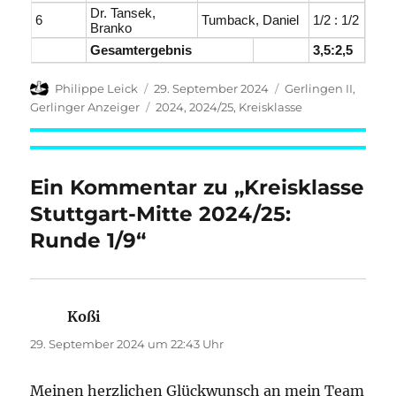
Dr. Tansek,
6
Tumback, Daniel
1/2 : 1/2
Branko
Gesamtergebnis
3,5:2,5
Autor
Veröffentlicht
Kategorien
Philippe Leick
29. September 2024
Gerlingen II
,
am
Schlagwörter
Gerlinger Anzeiger
2024
,
2024/25
,
Kreisklasse
Ein Kommentar zu „Kreisklasse
Stuttgart-Mitte 2024/25:
Runde 1/9“
Koßi
sagt:
29. September 2024 um 22:43 Uhr
Meinen herzlichen Glückwunsch an mein Team