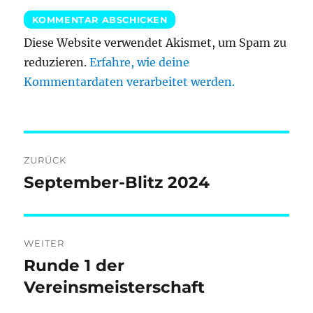
Diese Website verwendet Akismet, um Spam zu
reduzieren.
Erfahre, wie deine
Kommentardaten verarbeitet werden.
Beitragsnavigation
ZURÜCK
September-Blitz 2024
Vorheriger
Beitrag:
WEITER
Runde 1 der
Nächster
Beitrag:
Vereinsmeisterschaft