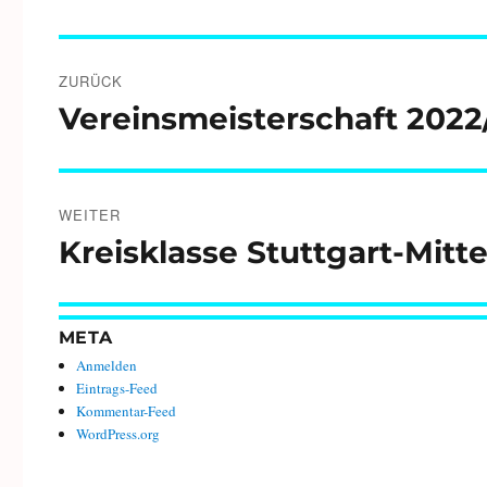
Beitragsnavigation
ZURÜCK
Vereinsmeisterschaft 2022/
Vorheriger
Beitrag:
WEITER
Kreisklasse Stuttgart-Mitt
Nächster
Beitrag:
META
Anmelden
Eintrags-Feed
Kommentar-Feed
WordPress.org