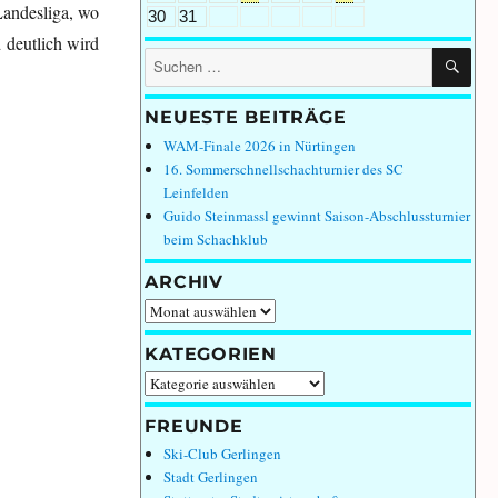
Landesliga, wo
30
31
 deutlich wird
SU
Suchen
nach:
NEUESTE BEITRÄGE
WAM-Finale 2026 in Nürtingen
16. Sommerschnellschachturnier des SC
Leinfelden
Guido Steinmassl gewinnt Saison-Abschlussturnier
beim Schachklub
ARCHIV
Archiv
KATEGORIEN
Kategorien
FREUNDE
Ski-Club Gerlingen
Stadt Gerlingen