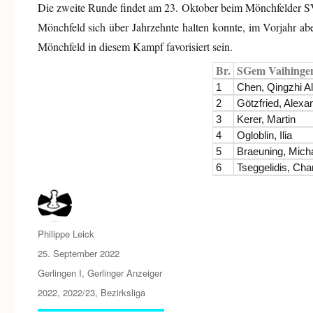
Die zweite Runde findet am 23. Oktober beim Mönchfelder SV 
Mönchfeld sich über Jahrzehnte halten konnte, im Vorjahr abe
Mönchfeld in diesem Kampf favorisiert sein.
Br.
SGem Vaihinge
1
Chen, Qingzhi A
2
Götzfried, Alexa
3
Kerer, Martin
4
Ogloblin, Ilia
5
Braeuning, Mich
6
Tseggelidis, Ch
Autor
Philippe Leick
Veröffentlicht
25. September 2022
am
Kategorien
Gerlingen I
,
Gerlinger Anzeiger
Schlagwörter
2022
,
2022/23
,
Bezirksliga