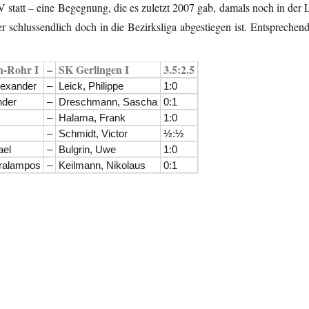
statt – eine Begegnung, die es zuletzt 2007 gab, damals noch in der 
r schlussendlich doch in die Bezirksliga abgestiegen ist. Entsprechend
n-Rohr I
–
SK Gerlingen I
3.5:2.5
lexander
–
Leick, Philippe
1:0
nder
–
Dreschmann, Sascha
0:1
–
Halama, Frank
1:0
–
Schmidt, Victor
½:½
ael
–
Bulgrin, Uwe
1:0
aralampos
–
Keilmann, Nikolaus
0:1