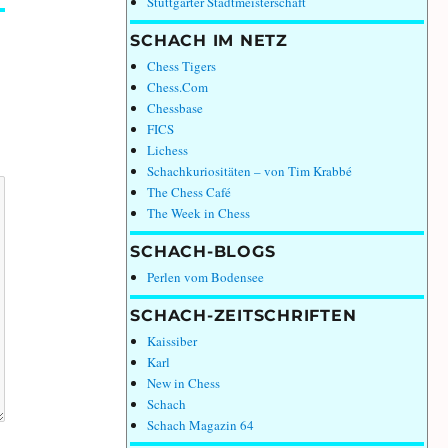
Stuttgarter Stadtmeisterschaft
SCHACH IM NETZ
Chess Tigers
Chess.Com
Chessbase
FICS
Lichess
Schachkuriositäten – von Tim Krabbé
The Chess Café
The Week in Chess
SCHACH-BLOGS
Perlen vom Bodensee
SCHACH-ZEITSCHRIFTEN
Kaissiber
Karl
New in Chess
Schach
Schach Magazin 64