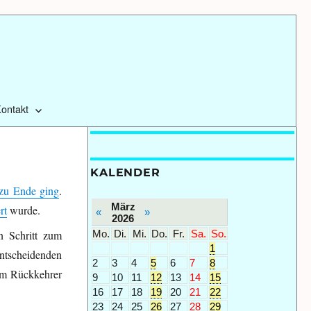
ontakt
KALENDER
 zu Ende ging
.
März
rt
wurde.
«
»
2026
Mo.
Di.
Mi.
Do.
Fr.
Sa.
So.
n Schritt zum
1
entscheidenden
2
3
4
5
6
7
8
em Rückkehrer
9
10
11
12
13
14
15
16
17
18
19
20
21
22
23
24
25
26
27
28
29