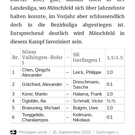
Landesliga, wo Mönchfeld sich über Jahrzehnte
halten konnte, im Vorjahr aber schlussendlich
doch in die Bezirksliga abgestiegen ist.
Entsprechend deutlich wird Mönchfeld in
diesem Kampf favorisiert sein.
SGem
SK
Br.
Vaihingen-Rohr
–
3.5:2.5
Gerlingen I
I
Chen, Qingzhi
1
–
Leick, Philippe
1:0
Alexander
Dreschmann,
2
Götzfried, Alexander
–
0:1
Sascha
3
Kerer, Martin
–
Halama, Frank
1:0
4
Ogloblin, Ilia
–
Schmidt, Victor
½:½
5
Braeuning, Michael
–
Bulgrin, Uwe
1:0
Tseggelidis,
Keilmann,
6
–
0:1
Charalampos
Nikolaus
Autor
Veröffentlicht
Kategorien
Philippe Leick
25. September 2022
Gerlingen I
,