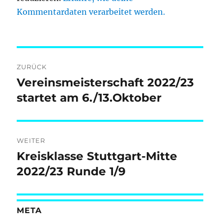
Kommentardaten verarbeitet werden.
Beitragsnavigation
ZURÜCK
Vereinsmeisterschaft 2022/23
Vorheriger
Beitrag:
startet am 6./13.Oktober
WEITER
Kreisklasse Stuttgart-Mitte
Nächster
Beitrag:
2022/23 Runde 1/9
META