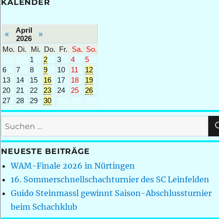
KALENDER
April
«
»
2026
Mo.
Di.
Mi.
Do.
Fr.
Sa.
So.
1
2
3
4
5
6
7
8
9
10
11
12
13
14
15
16
17
18
19
20
21
22
23
24
25
26
27
28
29
30
Suchen
nach:
NEUESTE BEITRÄGE
WAM-Finale 2026 in Nürtingen
16. Sommerschnellschachturnier des SC Leinfelden
Guido Steinmassl gewinnt Saison-Abschlussturnier
beim Schachklub