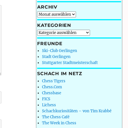
ARCHIV
Archiv
KATEGORIEN
Kategorien
FREUNDE
Ski-Club Gerlingen
Stadt Gerlingen
Stuttgarter Stadtmeisterschaft
SCHACH IM NETZ
Chess Tigers
Chess.Com
Chessbase
FICS
Lichess
Schachkuriositäten – von Tim Krabbé
The Chess Café
The Week in Chess