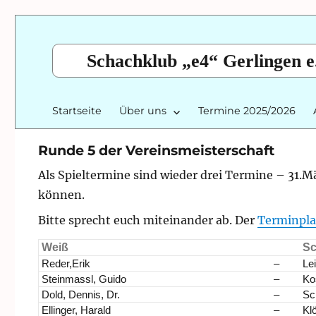
Schachklub „e4“ Gerlingen e
Startseite
Über uns
Termine 2025/2026
Runde 5 der Vereinsmeisterschaft
Als Spieltermine sind wieder drei Termine – 31.Mä
können.
Bitte sprecht euch miteinander ab. Der
Terminpl
Weiß
Sc
Reder,Erik
–
Lei
Steinmassl, Guido
–
Ko
Dold, Dennis, Dr.
–
Sc
Ellinger, Harald
–
Klö