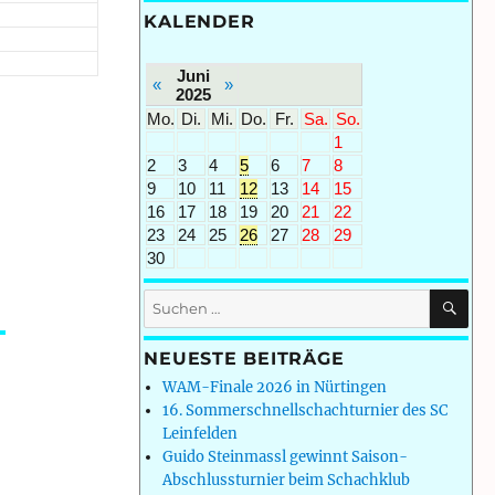
KALENDER
Juni
«
»
2025
Mo.
Di.
Mi.
Do.
Fr.
Sa.
So.
1
2
3
4
5
6
7
8
9
10
11
12
13
14
15
16
17
18
19
20
21
22
23
24
25
26
27
28
29
30
SU
Suchen
nach:
NEUESTE BEITRÄGE
WAM-Finale 2026 in Nürtingen
16. Sommerschnellschachturnier des SC
Leinfelden
Guido Steinmassl gewinnt Saison-
Abschlussturnier beim Schachklub