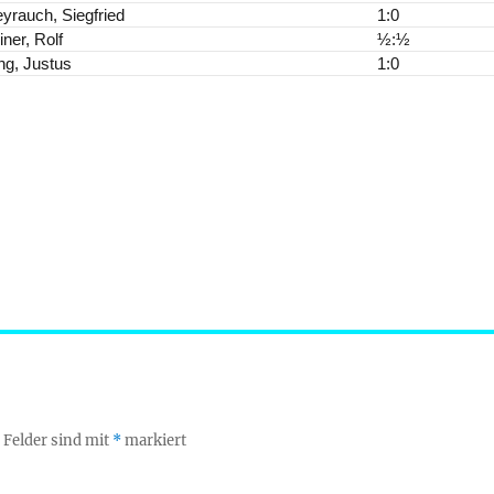
yrauch, Siegfried
1:0
ner, Rolf
½:½
ng, Justus
1:0
 Felder sind mit
*
markiert