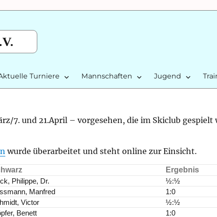
.V.
Aktuelle Turniere
Mannschaften
Jugend
Tra
rz/7. und 21.April – vorgesehen, die im Skiclub gespielt
an
wurde überarbeitet und steht online zur Einsicht.
hwarz
Ergebnis
ck, Philippe, Dr.
½:½
ssmann, Manfred
1:0
hmidt, Victor
½:½
pfer, Benett
1:0