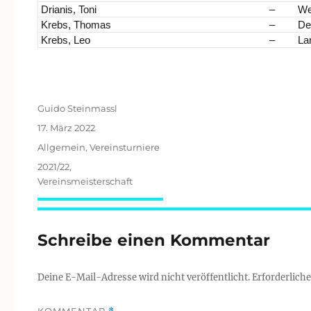
Drianis, Toni
–
We
Krebs, Thomas
–
Dei
Krebs, Leo
–
La
Autor
Guido Steinmassl
Veröffentlicht
17. März 2022
am
Kategorien
Allgemein
,
Vereinsturniere
Schlagwörter
2021/22
,
Vereinsmeisterschaft
Schreibe einen Kommentar
Deine E-Mail-Adresse wird nicht veröffentlicht.
Erforderliche
KOMMENTAR