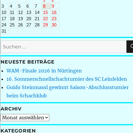
3
4
5
6
7
8
9
10
11
12
13
14
15
16
17
18
19
20
21
22
23
24
25
26
27
28
29
30
31
Suchen
nach:
NEUESTE BEITRÄGE
WAM-Finale 2026 in Nürtingen
16. Sommerschnellschachturnier des SC Leinfelden
Guido Steinmassl gewinnt Saison-Abschlussturnier
beim Schachklub
ARCHIV
Archiv
KATEGORIEN