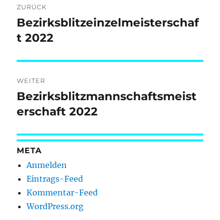
ZURÜCK
Bezirksblitzeinzelmeisterschaf
Vorheriger
Beitrag:
t 2022
WEITER
Bezirksblitzmannschaftsmeist
Nächster
Beitrag:
erschaft 2022
META
Anmelden
Eintrags-Feed
Kommentar-Feed
WordPress.org