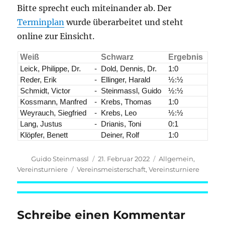
Bitte sprecht euch miteinander ab. Der
Terminplan
wurde überarbeitet und steht
online zur Einsicht.
Weiß
Schwarz
Ergebnis
Leick, Philippe, Dr.
-
Dold, Dennis, Dr.
1:0
Reder, Erik
-
Ellinger, Harald
½:½
Schmidt, Victor
-
Steinmassl, Guido
½:½
Kossmann, Manfred
-
Krebs, Thomas
1:0
Weyrauch, Siegfried
-
Krebs, Leo
½:½
Lang, Justus
-
Drianis, Toni
0:1
Klöpfer, Benett
Deiner, Rolf
1:0
Autor
Veröffentlicht
Kategorien
Guido Steinmassl
21. Februar 2022
Allgemein
,
am
Schlagwörter
Vereinsturniere
Vereinsmeisterschaft
,
Vereinsturniere
Schreibe einen Kommentar